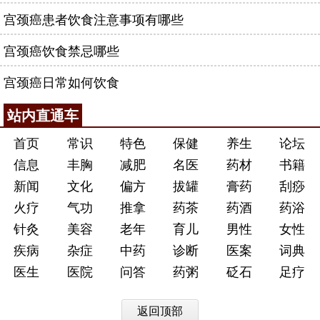
宫颈癌患者饮食注意事项有哪些
宫颈癌饮食禁忌哪些
宫颈癌日常如何饮食
站内直通车
首页
常识
特色
保健
养生
论坛
信息
丰胸
减肥
名医
药材
书籍
新闻
文化
偏方
拔罐
膏药
刮痧
火疗
气功
推拿
药茶
药酒
药浴
针灸
美容
老年
育儿
男性
女性
疾病
杂症
中药
诊断
医案
词典
医生
医院
问答
药粥
砭石
足疗
返回顶部