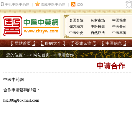
名医名院
药材市场
中医简史
偏方秘方
中医拔罐
中医膏药
中医针灸
自然疗法
中医丰胸
网站首页
疾病大全
疑难杂症
中医信息
您的位置：-->
网站首页
--> 申请合作
申请合作
中医中药网
合作申请咨询邮箱：
hst100@foxmail.com