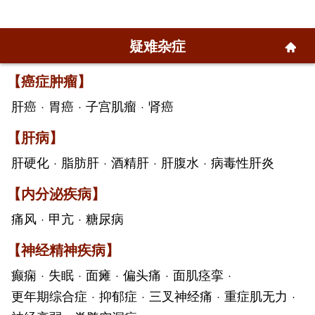
疑难杂症
【癌症肿瘤】
肝癌
·
胃癌
·
子宫肌瘤
·
肾癌
【肝病】
肝硬化
·
脂肪肝
·
酒精肝
·
肝腹水
·
病毒性肝炎
【内分泌疾病】
痛风
·
甲亢
·
糖尿病
【神经精神疾病】
癫痫
·
失眠
·
面瘫
·
偏头痛
·
面肌痉挛
·
更年期综合症
·
抑郁症
·
三叉神经痛
·
重症肌无力
·