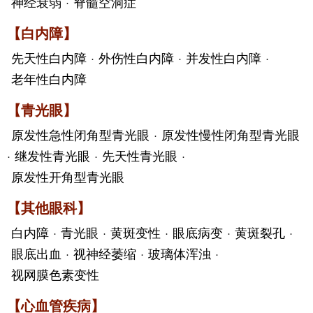
神经衰弱
·
脊髓空洞症
【白内障】
先天性白内障
·
外伤性白内障
·
并发性白内障
·
老年性白内障
【青光眼】
原发性急性闭角型青光眼
·
原发性慢性闭角型青光眼
·
继发性青光眼
·
先天性青光眼
·
原发性开角型青光眼
【其他眼科】
白内障
·
青光眼
·
黄斑变性
·
眼底病变
·
黄斑裂孔
·
眼底出血
·
视神经萎缩
·
玻璃体浑浊
·
视网膜色素变性
【心血管疾病】