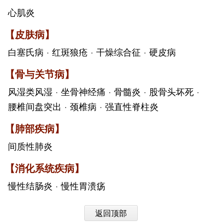
心肌炎
【皮肤病】
白塞氏病
·
红斑狼疮
·
干燥综合征
·
硬皮病
【骨与关节病】
风湿类风湿
·
坐骨神经痛
·
骨髓炎
·
股骨头坏死
·
腰椎间盘突出
·
颈椎病
·
强直性脊柱炎
【肺部疾病】
间质性肺炎
【消化系统疾病】
慢性结肠炎
·
慢性胃溃疡
返回顶部