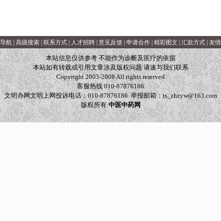
导航
|
高级搜索
|
联系方式
|
人才招聘
|
意见反馈
|
申请合作
|
精彩图文
|
汇款方式
|
友情
本站信息仅供参考 不能作为诊断及医疗的依据
本站如有转载或引用文章涉及版权问题 请速与我们联系
Copyright 2003-2008 All rights reserved
客服热线 010-87876186
文明办网文明上网投诉电话：010-87876186 举报邮箱：
ts_zhzyw@163.com
版权所有:
中医中药网