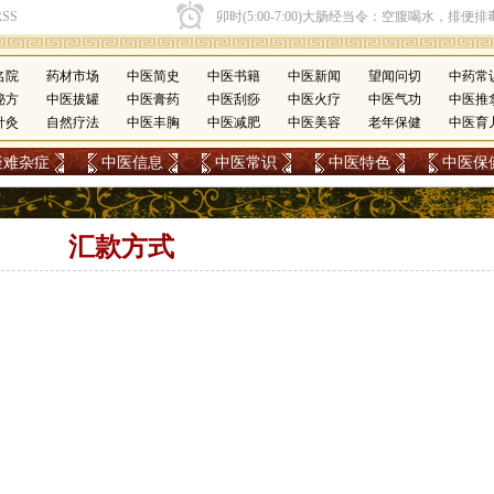
名院
药材市场
中医简史
中医书籍
中医新闻
望闻问切
中药常
秘方
中医拔罐
中医膏药
中医刮痧
中医火疗
中医气功
中医推
针灸
自然疗法
中医丰胸
中医减肥
中医美容
老年保健
中医育
疑难杂症
中医信息
中医常识
中医特色
中医保
汇款方式