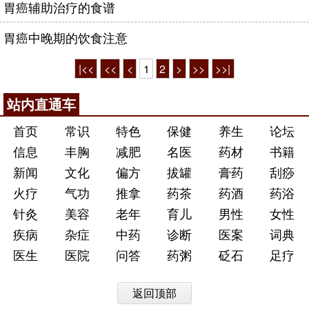
胃癌辅助治疗的食谱
胃癌中晚期的饮食注意
|<<
<<
<
1
2
>
>>
>>|
站内直通车
首页
常识
特色
保健
养生
论坛
信息
丰胸
减肥
名医
药材
书籍
新闻
文化
偏方
拔罐
膏药
刮痧
火疗
气功
推拿
药茶
药酒
药浴
针灸
美容
老年
育儿
男性
女性
疾病
杂症
中药
诊断
医案
词典
医生
医院
问答
药粥
砭石
足疗
返回顶部