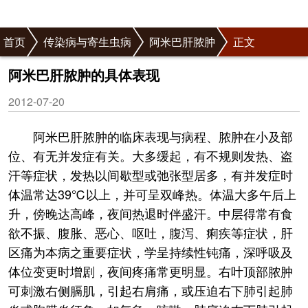
首页
传染病与寄生虫病
阿米巴肝脓肿
正文
阿米巴肝脓肿的具体表现
2012-07-20
阿米巴肝脓肿的临床表现与病程、脓肿在小及部
位、有无并发症有关。大多缓起，有不规则发热、盗
汗等症状，发热以间歇型或弛张型居多，有并发症时
体温常达39℃以上，并可呈双峰热。体温大多午后上
升，傍晚达高峰，夜间热退时伴盛汗。中层得常有食
欲不振、腹胀、恶心、呕吐，腹泻、痢疾等症状，肝
区痛为本病之重要症状，学呈持续性钝痛，深呼吸及
体位变更时增剧，夜间疼痛常更明显。右叶顶部脓肿
可刺激右侧膈肌，引起右肩痛，或压迫右下肺引起肺