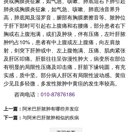
炎或胸膜炎征象，如气急、咳嗽、肺底迫右下肺引起
肺炎或胸膜炎征象，如气急、咳嗽、肺底浊音界升
高，肺底闻及湿罗音，腑部有胸膜磨擦音等。脓肿位
于肝下部时可引起右上腹痛和右腰痛，部分患者右下
胸或右上腹泡满，或扪及肿块，伴有压痛，左叶肝脓
肿约占10%，患者有中上腹或左上腹痛，向左肩放
射，剑突下肝肿或中、左上腹饱满、压痛、肌肉紧张
及肝区叩痛。肝脏往往呈弥漫性肿大，病变所在部位
有明显的局限性压痛及叩击痛，肝脏下缘钝圆，有充
实感，质中坚。部分病人肝区有局限性波动感。黄疸
少见且多轻微，多发性脓肿中黄疸的发生率较高。
咨询电话：
010-87876186
上一篇：
阿米巴肝脓肿有哪些并发症
下一篇：
与阿米巴肝脓肿相似的疾病