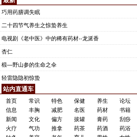
巧用药膳调失眠
二十四节气养生之惊蛰养生
电视剧《老中医》中的稀有药材--龙涎香
杏仁
椴—野山参的生命之伞
轻雷隐隐初惊蛰
站内直通车
首页
常识
特色
保健
养生
论坛
信息
丰胸
减肥
名医
药材
书籍
新闻
文化
偏方
拔罐
膏药
刮痧
火疗
气功
推拿
药茶
药酒
药浴