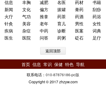
信息
丰胸
减肥
名医
药材
书籍
新闻
文化
偏方
拔罐
膏药
刮痧
火疗
气功
推拿
药茶
药酒
药浴
针灸
美容
老年
育儿
男性
女性
疾病
杂症
中药
诊断
医案
词典
医生
医院
问答
药粥
砭石
足疗
返回顶部
首页
信息
常识
保健
特色
导航
联系电话：
010-87876186
-
pc版
Copyright © 2017 zhzyw.com