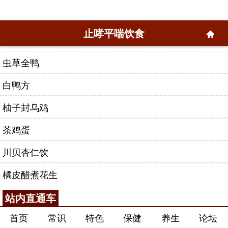
止哮平喘饮食
虫草全鸭
白鸭方
柚子封乌鸡
茶鸡蛋
川贝杏仁饮
橘皮醋煮花生
站内直通车
首页
常识
特色
保健
养生
论坛