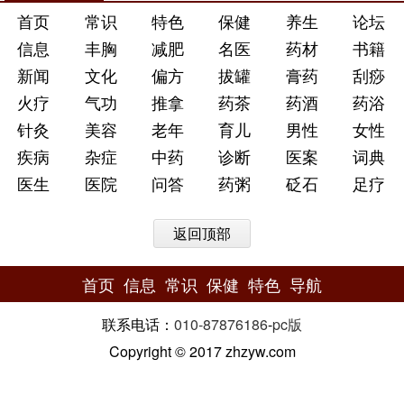
首页
常识
特色
保健
养生
论坛
信息
丰胸
减肥
名医
药材
书籍
新闻
文化
偏方
拔罐
膏药
刮痧
火疗
气功
推拿
药茶
药酒
药浴
针灸
美容
老年
育儿
男性
女性
疾病
杂症
中药
诊断
医案
词典
医生
医院
问答
药粥
砭石
足疗
返回顶部
首页
信息
常识
保健
特色
导航
联系电话：
010-87876186
-
pc版
Copyright © 2017 zhzyw.com