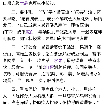
口服几瓣
大蒜
也可减少传染。
二、要体现一个“早”字：常言道：“病要早治，药
要早吃。”感冒属表症。表邪不解就会入里化热，病情
发展。当自己或家人感冒受风寒时，即按压“腋
门”穴；或服
葱白
、姜汤以发汗驱散风寒，一般表症即
可解除。如症状较重，要早用药控制病情发展。
三、合理饮食：感冒后要给予清淡、易消化、高
蛋白、高维生素饮食，蛋白要选鸡蛋或豆制品，暂不
食肉类、鱼、虾；吃青菜，
水果
，最好温食，或煮水
饮，忌食生、冷；辅以
蜂蜜
润肺通便。如周身酸痛、
咳嗽，可服调合营卫之方(梨、枣、姜、冰糖共煮水冲
鸡蛋)，早、晚各一次，服后休息。
四、重点保护：重点保护老人、小儿、重症病
人，因这部分人为易感人群，一旦感冒又易继发合并
症。注意保暖，协助病人排痰，保护呼吸道通畅，严