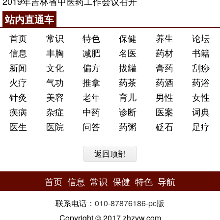
2019年吉林省中医药工作会议召开
站内直通车
首页
常识
特色
保健
养生
论坛
信息
丰胸
减肥
名医
药材
书籍
新闻
文化
偏方
拔罐
膏药
刮痧
火疗
气功
推拿
药茶
药酒
药浴
针灸
美容
老年
育儿
男性
女性
疾病
杂症
中药
诊断
医案
词典
医生
医院
问答
药粥
砭石
足疗
返回顶部
首页
信息
常识
保健
特色
导航
联系电话：
010-87876186
-
pc版
Copyright © 2017 zhzyw.com