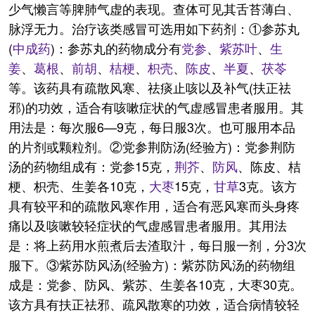
少气懒言等脾肺气虚的表现。查体可见其舌苔薄白、
脉浮无力。治疗该类感冒可选用如下药剂：①参苏丸
(
中成药
)：参苏丸的药物成分有
党参
、
紫苏叶
、
生
姜
、
葛根
、
前胡
、
桔梗
、
枳壳
、
陈皮
、
半夏
、
茯苓
等。该药具有疏散风寒、祛痰止咳以及补气(扶正祛
邪)的功效，适合有咳嗽症状的气虚感冒患者服用。其
用法是：每次服6—9克，每日服3次。也可服用本品
的片剂或颗粒剂。②党参荆防汤(经验方)：党参荆防
汤的药物组成有：党参15克，
荆芥
、
防风
、陈皮、桔
梗、枳壳、生姜各10克，
大枣
15克，
甘草
3克。该方
具有较平和的疏散风寒作用，适合有恶风寒而头身疼
痛以及咳嗽较轻症状的气虚感冒患者服用。其用法
是：将上药用水煎煮后去渣取汁，每日服一剂，分3次
服下。③紫苏防风汤(经验方)：紫苏防风汤的药物组
成是：党参、防风、紫苏、生姜各10克，大枣30克。
该方具有扶正祛邪、疏风散寒的功效，适合病情较轻