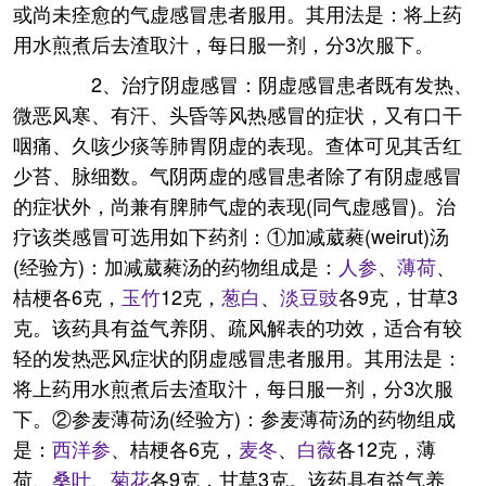
或尚未痊愈的气虚感冒患者服用。其用法是：将上药
用水煎煮后去渣取汁，每日服一剂，分3次服下。
2、治疗阴虚感冒：阴虚感冒患者既有发热、
微恶风寒、有汗、头昏等风热感冒的症状，又有口干
咽痛、久咳少痰等肺胃阴虚的表现。查体可见其舌红
少苔、脉细数。气阴两虚的感冒患者除了有阴虚感冒
的症状外，尚兼有脾肺气虚的表现(同气虚感冒)。治
疗该类感冒可选用如下药剂：①加减葳蕤(weirut)汤
(经验方)：加减葳蕤汤的药物组成是：
人参
、
薄荷
、
桔梗各6克，
玉竹
12克，
葱白
、
淡豆豉
各9克，甘草3
克。该药具有益气养阴、疏风解表的功效，适合有较
轻的发热恶风症状的阴虚感冒患者服用。其用法是：
将上药用水煎煮后去渣取汁，每日服一剂，分3次服
下。②参麦薄荷汤(经验方)：参麦薄荷汤的药物组成
是：
西洋参
、桔梗各6克，
麦冬
、
白薇
各12克，薄
荷、
桑叶
、
菊花
各9克，甘草3克。该药具有益气养