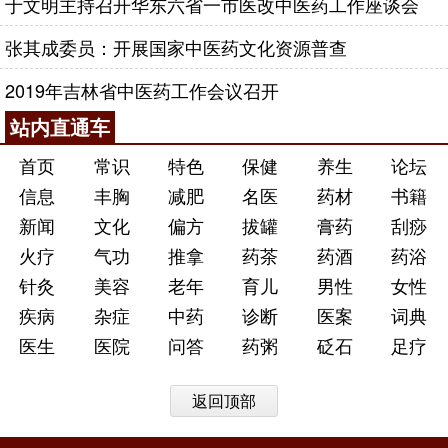
于文明主持召开华东六省一市医改中医药工作座谈会
张其成委员：开展国家中医药文化资源普查
2019年吉林省中医药工作会议召开
站内直通车
首页
常识
特色
保健
养生
论坛
信息
丰胸
减肥
名医
药材
书籍
新闻
文化
偏方
拔罐
膏药
刮痧
火疗
气功
推拿
药茶
药酒
药浴
针灸
美容
老年
育儿
男性
女性
疾病
杂症
中药
诊断
医案
词典
医生
医院
问答
药粥
砭石
足疗
返回顶部