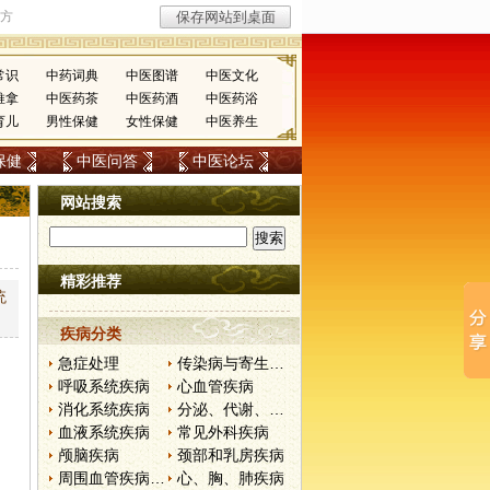
常识
中药词典
中医图谱
中医文化
推拿
中医药茶
中医药酒
中医药浴
育儿
男性保健
女性保健
中医养生
保健
中医问答
中医论坛
网站搜索
精彩推荐
统
。
疾病分类
急症处理
传染病与寄生虫病
呼吸系统疾病
心血管疾病
消化系统疾病
分泌、代谢、营养和肾脏疾病
血液系统疾病
常见外科疾病
颅脑疾病
颈部和乳房疾病
周围血管疾病和淋巴管疾病
心、胸、肺疾病