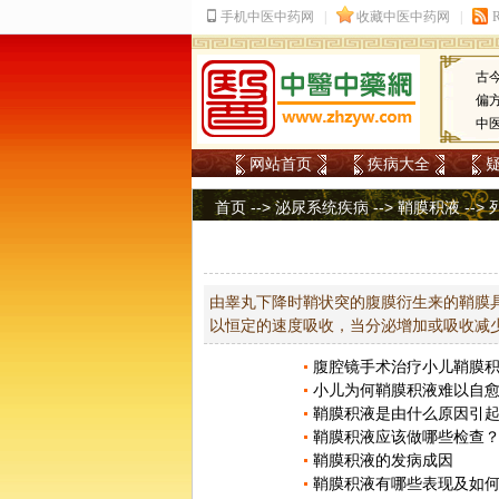
古
偏
中
网站首页
疾病大全
首页
-->
泌尿系统疾病
-->
鞘膜积液
-->
由睾丸下降时鞘状突的腹膜衍生来的鞘膜
以恒定的速度吸收，当分泌增加或吸收减
腹腔镜手术治疗小儿鞘膜
小儿为何鞘膜积液难以自
鞘膜积液是由什么原因引
鞘膜积液应该做哪些检查
鞘膜积液的发病成因
鞘膜积液有哪些表现及如