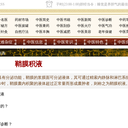
今名医
药材市场
中医简史
中医书籍
中医新闻
中医诊断
中药
方秘方
中医拔罐
中医膏药
中医刮痧
中医火疗
中医气功
中医
医针灸
自然疗法
中医丰胸
中医减肥
中医美容
老年保健
中医
疑难杂症
中医信息
中医常识
中医特色
中医
列表
鞘膜积液
具有分泌功能，鞘膜的浆膜面可分泌液体，其可通过精索内静脉和淋巴系
少时，鞘膜囊内积聚的液体超过正常量而形成囊肿者，则称之为鞘膜积液
积液
愈
起的？
？
何诊断？