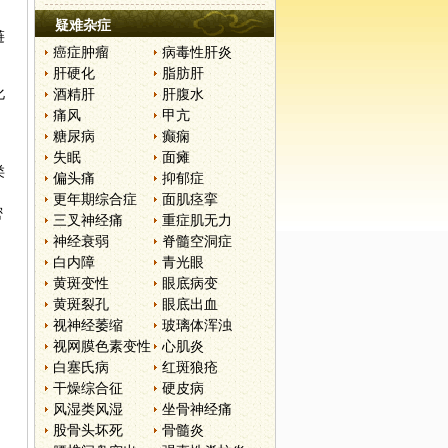
疑难杂症
链
癌症肿瘤
病毒性肝炎
肝硬化
脂肪肝
化
酒精肝
肝腹水
痛风
甲亢
糖尿病
癫痫
失眠
面瘫
类
偏头痛
抑郁症
更年期综合症
面肌痉挛
密
三叉神经痛
重症肌无力
神经衰弱
脊髓空洞症
白内障
青光眼
黄斑变性
眼底病变
黄斑裂孔
眼底出血
视神经萎缩
玻璃体浑浊
视网膜色素变性
心肌炎
白塞氏病
红斑狼疮
干燥综合征
硬皮病
风湿类风湿
坐骨神经痛
股骨头坏死
骨髓炎