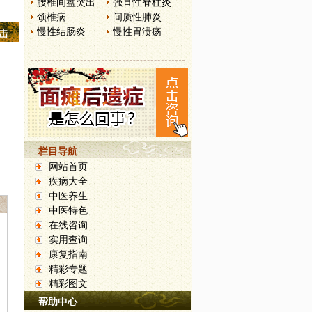
腰椎间盘突出
强直性脊柱炎
颈椎病
间质性肺炎
慢性结肠炎
慢性胃溃疡
点击
栏目导航
网站首页
疾病大全
中医养生
中医特色
在线咨询
实用查询
康复指南
精彩专题
精彩图文
帮助中心