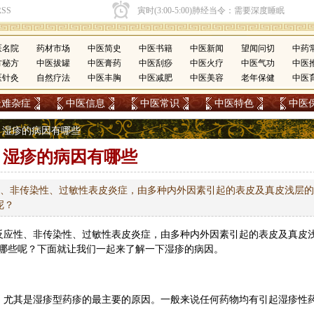
医名院
药材市场
中医简史
中医书籍
中医新闻
望闻问切
中药
方秘方
中医拔罐
中医膏药
中医刮痧
中医火疗
中医气功
中医
医针灸
自然疗法
中医丰胸
中医减肥
中医美容
老年保健
中医
疑难杂症
中医信息
中医常识
中医特色
中医
> 湿疹的病因有哪些
湿疹的病因有哪些
应性、非传染性、过敏性表皮炎症，由多种内外因素引起的表皮及真皮浅层的
呢？
态反应性、非传染性、过敏性表皮炎症，由多种内外因素引起的表皮及真皮
哪些呢？下面就让我们一起来了解一下湿疹的病因。
，尤其是湿疹型药疹的最主要的原因。一般来说任何药物均有引起湿疹性