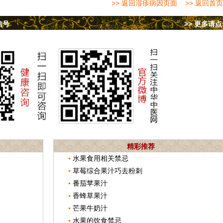
>> 返回湿疹病因页面
>> 返回首页
信号
>> 更多请
精彩推荐
水果食用相关禁忌
草莓综合果汁巧去粉刺
番茄苹果汁
香蜂草果汁
芒果牛奶汁
水果的饮食禁忌