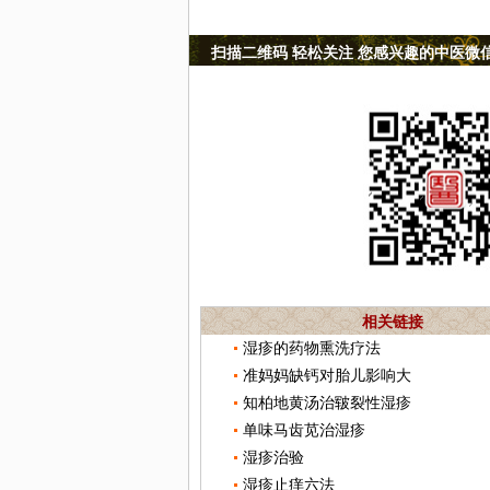
扫描二维码 轻松关注 您感兴趣的中医微
相关链接
湿疹的药物熏洗疗法
准妈妈缺钙对胎儿影响大
知柏地黄汤治皲裂性湿疹
单味马齿苋治湿疹
湿疹治验
湿疹止痒六法