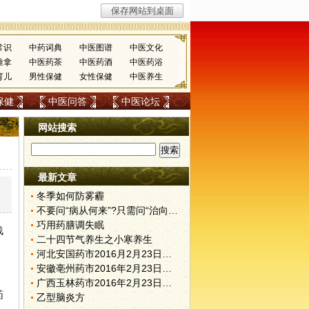
常识
中药词典
中医图谱
中医文化
推拿
中医药茶
中医药酒
中医药浴
育儿
男性保健
女性保健
中医养生
保健
中医问答
中医论坛
网站搜索
最新文章
冬季如何防雾霾
不要问“病从何来”?只需问“治向何去”?
巧用药膳调失眠
浅
二十四节气养生之小寒养生
河北安国药市2016月2月23日快讯
安徽亳州药市2016年2月23日快讯
广西玉林药市2016年2月23日快讯
药
乙型脑炎方