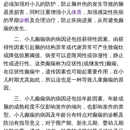
必须加强对小儿的防护，防止脑外伤的发生导致的脑
器质损害，同时注重增强小儿
体质
，加强感染性疾病
的早期
诊断
及合理治疗，防止疾病进展，从而避免癫
痫的发生。
二、小儿癫痫病的病因还包括获得性因素。由获
得性因素引起脑的结构异常或代谢异常可产生致痫灶
或降低惊厥阈值。病变可以是限局性或弥漫性，静止
性或进行性。这类癫痫称为症状性(或继发性)癫痫。
在症状性癫痫中，遗传因素也可能起重要作用，在小
儿时期尤其如此，所以这也是一种导致儿童癫痫的原
因。
三、小儿癫痫病的病因还包括年龄因素。年龄或
脑的成熟程度不仅影响发作的倾向，也影响发作的类
型。小儿癫痫的病因及年龄分布特点对癫痫的诊断及
防治有指导意义，对于围产期、新生儿期、婴幼儿期