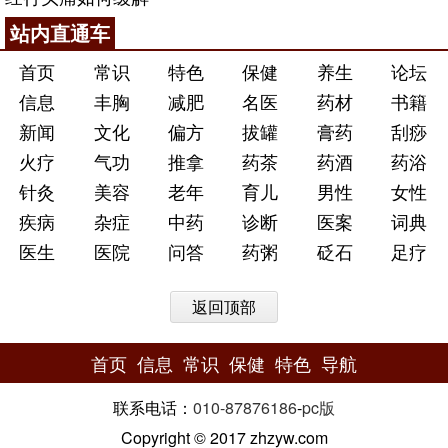
站内直通车
首页
常识
特色
保健
养生
论坛
信息
丰胸
减肥
名医
药材
书籍
新闻
文化
偏方
拔罐
膏药
刮痧
火疗
气功
推拿
药茶
药酒
药浴
针灸
美容
老年
育儿
男性
女性
疾病
杂症
中药
诊断
医案
词典
医生
医院
问答
药粥
砭石
足疗
返回顶部
首页
信息
常识
保健
特色
导航
联系电话：
010-87876186
-
pc版
Copyright © 2017 zhzyw.com