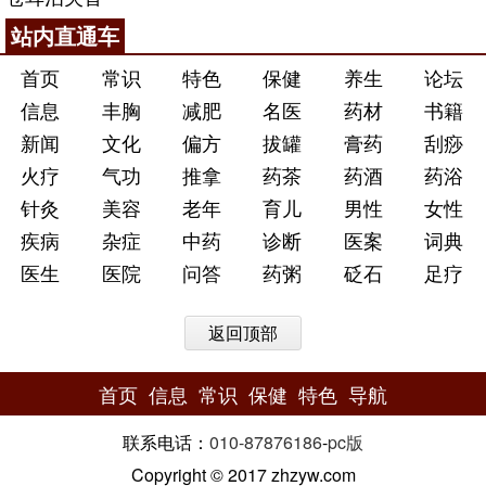
站内直通车
首页
常识
特色
保健
养生
论坛
信息
丰胸
减肥
名医
药材
书籍
新闻
文化
偏方
拔罐
膏药
刮痧
火疗
气功
推拿
药茶
药酒
药浴
针灸
美容
老年
育儿
男性
女性
疾病
杂症
中药
诊断
医案
词典
医生
医院
问答
药粥
砭石
足疗
返回顶部
首页
信息
常识
保健
特色
导航
联系电话：
010-87876186
-
pc版
Copyright © 2017 zhzyw.com