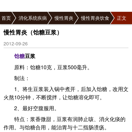
首页
消化系统疾病
慢性胃炎
慢性胃炎饮食
正文
慢性胃炎（饴糖豆浆）
2012-09-26
饴糖
豆浆
原料：饴糖10克，豆浆500毫升。
制法：
1、将生豆浆装入锅中煮开，后加入饴糖，改用文
火熬10分钟，不断搅拌，让饴糖溶化即可。
2、最好空腹服用。
特点：浆香微甜，豆浆有润肺止咳、消火化痰的
作用。与饴糖合用，能治胃与十二指肠溃疡。