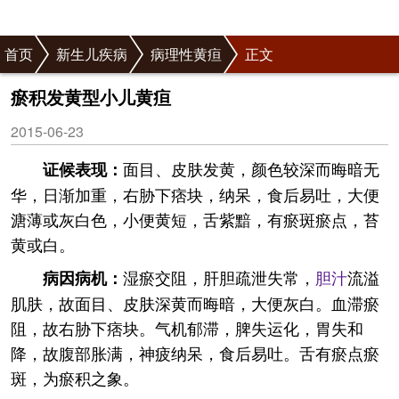
首页
新生儿疾病
病理性黄疸
正文
瘀积发黄型小儿黄疸
2015-06-23
面目、皮肤发黄，颜色较深而晦暗无
证候表现：
华，日渐加重，右胁下痞块，纳呆，食后易吐，大便
溏薄或灰白色，小便黄短，舌紫黯，有瘀斑瘀点，苔
黄或白。
湿瘀交阻，肝胆疏泄失常，
胆汁
流溢
病因病机：
肌肤，故面目、皮肤深黄而晦暗，大便灰白。血滞瘀
阻，故右胁下痞块。气机郁滞，脾失运化，胃失和
降，故腹部胀满，神疲纳呆，食后易吐。舌有瘀点瘀
斑，为瘀积之象。