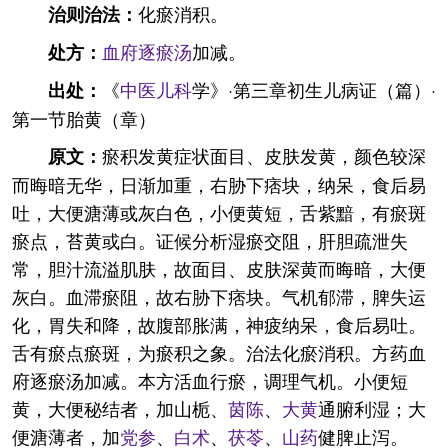
化瘀消积。
治则治法：
血府逐瘀汤
加减。
处方：
《
中医
儿科
学》·第三章初生儿病证（篇）·
出处：
第一节胎黄（章）
瘀积发黄症状面目、皮肤发黄，颜色较深
原文：
而晦暗无华，日渐加重，右胁下痞块，纳呆，食后易
吐，大便溏薄或灰白色，小便黄短，舌紫黯，有瘀斑
瘀点，苔黄或白。证候分析湿瘀交阻，肝胆疏泄失
常，胆汁流溢肌肤，故面目、皮肤深黄而晦暗，大便
灰白。血滞瘀阻，故右胁下痞块。气机郁滞，脾失运
化，胃失和降，故腹部胀满，神疲纳呆，食后易吐。
舌有瘀点瘀斑，为瘀积之象。治法化瘀消积。方药血
府逐瘀汤加减。本方活血行瘀，调理气机。小便短
黄，大便秘结者，加山栀、
茵陈
、
大黄
通腑利湿；大
便溏薄者，加
党参
、
白术
、
茯苓
、
山药
健脾止泻。