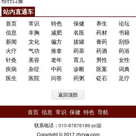
经行口糜
站内直通车
首页
常识
特色
保健
养生
论坛
信息
丰胸
减肥
名医
药材
书籍
新闻
文化
偏方
拔罐
膏药
刮痧
火疗
气功
推拿
药茶
药酒
药浴
针灸
美容
老年
育儿
男性
女性
疾病
杂症
中药
诊断
医案
词典
医生
医院
问答
药粥
砭石
足疗
返回顶部
首页
信息
常识
保健
特色
导航
联系电话：
010-87876186
-
pc版
Copyright © 2017 zhzyw.com