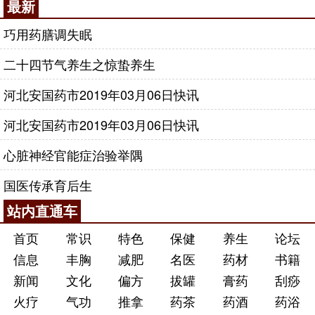
最新
巧用药膳调失眠
二十四节气养生之惊蛰养生
河北安国药市2019年03月06日快讯
河北安国药市2019年03月06日快讯
心脏神经官能症治验举隅
国医传承育后生
站内直通车
首页
常识
特色
保健
养生
论坛
信息
丰胸
减肥
名医
药材
书籍
新闻
文化
偏方
拔罐
膏药
刮痧
火疗
气功
推拿
药茶
药酒
药浴