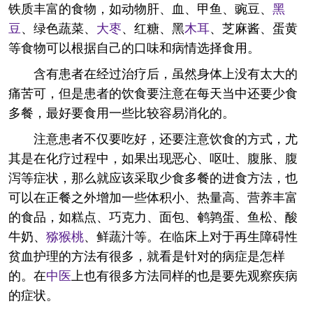
铁质丰富的食物，如动物肝、血、甲鱼、豌豆、
黑
豆
、绿色蔬菜、
大枣
、红糖、黑
木耳
、芝麻酱、蛋黄
等食物可以根据自己的口味和病情选择食用。
含有患者在经过治疗后，虽然身体上没有太大的
痛苦可，但是患者的饮食要注意在每天当中还要少食
多餐，最好要食用一些比较容易消化的。
注意患者不仅要吃好，还要注意饮食的方式，尤
其是在化疗过程中，如果出现恶心、呕吐、腹胀、腹
泻等症状，那么就应该采取少食多餐的进食方法，也
可以在正餐之外增加一些体积小、热量高、营养丰富
的食品，如糕点、巧克力、面包、鹌鹑蛋、鱼松、酸
牛奶、
猕猴桃
、鲜蔬汁等。在临床上对于再生障碍性
贫血护理的方法有很多，就看是针对的病症是怎样
的。在
中医
上也有很多方法同样的也是要先观察疾病
的症状。