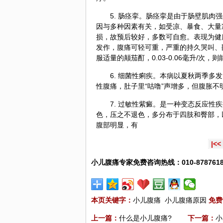
5. 肠痉挛。肠痉挛是由于肠壁肌
因与多种因素有关，如受凉、暴食、大量
损，故预后较好，多数可自愈。表现为健
发作，腹痛可轻可重，严重的持久哭叫、
服适量的颠茄酊，0.03-0.06毫升/次，
6. 细菌性痢疾。本病以夏秋两季多
性腹痛，肚子里“咕噜”声增多，但腹胀
7. 过敏性紫癜。是一种变态反应
色，压之不退色，多分布于四肢和臀部，
腹部明显，有
|<<
小儿腹痛专家免费咨询热线：010-8787618
本页关键字：
小儿腹痛
小儿腹痛原因
免费
上一篇：
什么是小儿腹痛?
下一篇：
小