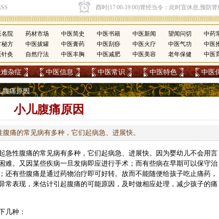
医名院
药材市场
中医简史
中医书籍
中医新闻
望闻问切
中药
方秘方
中医拔罐
中医膏药
中医刮痧
中医火疗
中医气功
中医
医针灸
自然疗法
中医丰胸
中医减肥
中医美容
老年保健
中医
疑难杂症
中医信息
中医常识
中医特色
中医
小儿腹痛原因
小儿腹痛原因
性腹痛的常见病有多种，它们起病急、进展快。
起急性腹痛的常见病有多种，它们起病急、进展快。因为婴幼儿不会用言
困难。又因某些疾病一旦发病即应进行手术；而有些病在早期可以保守治
；还有些腹痛是通过药物治疗即可好转。故而不能随便给孩子吃止痛药，
异常表现，来估计引起腹痛的可能原因，及时做相应处理，减少孩子的痛
下几种：