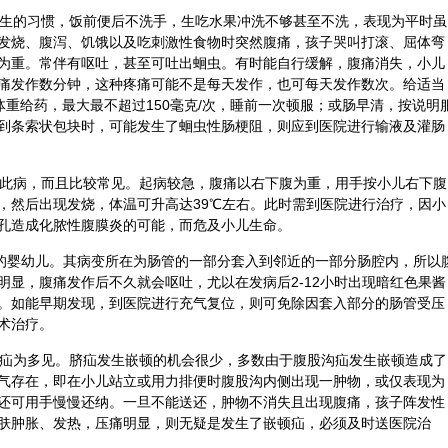
讲卫生的习惯，饭前便后不洗手，生吃水果冲洗不够甚至不洗，表现为平时虽
发烧、腹泻、饥饿以及吃刺激性食物时突然腹痛，孩子哭叫打滚、屈体弯
为重。常伴有呕吐，甚至可吐出蛔虫。有时能自行缓解，腹痛消失，小儿
痛发作数分钟，这种疼痛可能不是每天发作，也可每天发作数次。给适当
克体重给药，最大最不超过150毫克/次，睡前一次顿服；或肠早清，按说明
到条索状包块时，可能发生了蛔虫性肠梗阻，则应到医院进行输液及灌肠
以得此病，而且比较常见。起病较急，腹痛以右下腹为重，用手按小儿右下腹
，然后出现发烧，体温可升高达39℃左右。此时需到医院进行治疗，因小
孔造成化脓性腹膜炎的可能，而危及小儿生命。
以内的婴幼儿。其病变所在为肠管的一部分套入到邻近的一部分肠腔内，所以
明显，腹痛发作后不久就会呕吐，尤以在发病后2-12小时出现暗红色果酱
。如能早期发现，到医院进行充气复位，则可免除因套入部分的肠管受压
术治疗。
股沟疝为多见。脐疝发生嵌顿的机会很少，多数由于腹股沟疝发生嵌顿造成了
气存在，即在小儿站立或用力排便时腹股沟内侧出现一肿物，或仅表现为
还可用手慢慢还纳。一旦不能送还，肿物不消失且出现腹痛，孩子阵发性
肤肿胀、发热，压痛明显，则无疑是发生了嵌顿疝，必须及时送医院治