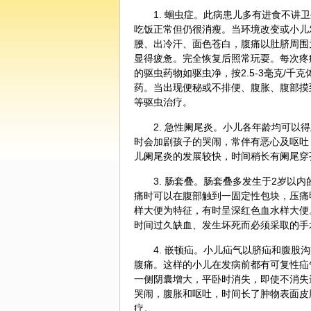
1. 蛔虫症。此病患儿多有进食不
吃饭正常但仍很消瘦。当环境改变或小儿
腰、出冷汗、面色苍白，腹痛以肚脐周围
显得疲惫。完全恢复后照常玩耍。每次疼
的驱虫药物如驱虫净，按2.5-3毫克/千
药。当出现便秘或不排便、腹胀、腹部摸
等驱虫治疗。
2. 急性阑尾炎。小儿各年龄均可
时会加剧孩子的哭闹，常伴有恶心及呕吐
儿阑尾炎的发展较快，时间稍长有阑尾穿
3. 肠套叠。肠套叠多发生于2岁
痛时可以在腹部触到一固定性包块，压痛
样大便为特征，有时呈深红色血水样大便
时间过久缺血、发生坏死而必须采取的手
4. 嵌顿疝。小儿疝气以脐疝和腹
腹痛。这样的小儿在发病前都有可复性疝
一侧阴囊增大，平卧时消失，即使不消失
哭闹，腹胀和呕吐，时间长了肿物表面皮
疗。