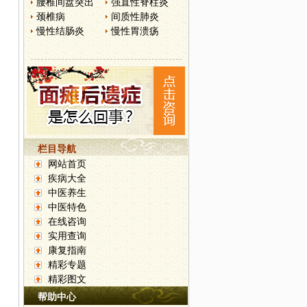
腰椎间盘突出
强直性脊柱炎
颈椎病
间质性肺炎
慢性结肠炎
慢性胃溃疡
栏目导航
网站首页
疾病大全
中医养生
中医特色
在线咨询
实用查询
康复指南
精彩专题
精彩图文
帮助中心