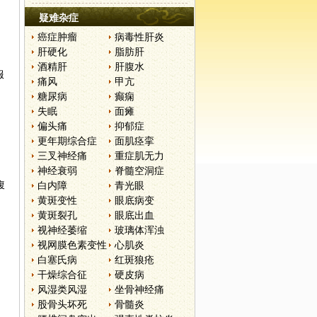
疑难杂症
癌症肿瘤
病毒性肝炎
肝硬化
脂肪肝
酒精肝
肝腹水
服
痛风
甲亢
糖尿病
癫痫
失眠
面瘫
偏头痛
抑郁症
更年期综合症
面肌痉挛
三叉神经痛
重症肌无力
神经衰弱
脊髓空洞症
腹
白内障
青光眼
黄斑变性
眼底病变
黄斑裂孔
眼底出血
视神经萎缩
玻璃体浑浊
视网膜色素变性
心肌炎
白塞氏病
红斑狼疮
干燥综合征
硬皮病
风湿类风湿
坐骨神经痛
股骨头坏死
骨髓炎