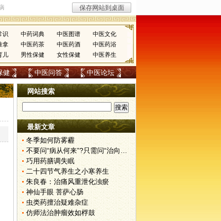
常识
中药词典
中医图谱
中医文化
推拿
中医药茶
中医药酒
中医药浴
育儿
男性保健
女性保健
中医养生
保健
中医问答
中医论坛
网站搜索
最新文章
冬季如何防雾霾
不要问“病从何来”?只需问“治向何去”?
巧用药膳调失眠
二十四节气养生之小寒养生
朱良春：治痛风重泄化浊瘀
神仙手眼 菩萨心肠
虫类药擅治疑难杂症
仿师法治肿瘤效如桴鼓