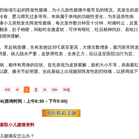
肉强烈收缩引起的阵发性腹痛，为小儿急性腹痛中最常见的情况。其发生的原
冷食、婴儿喂乳过多等等。本病属于单纯的功能性变化，为非器质性病
康小儿突然发生阵发性腹痛，每次发作数分钟至十分钟，时痛时止，反复
翻滚，肚子稍硬，间歇时全腹柔软，可伴有呕吐，吐后精神尚好。若给口
则能很快缓解。
发。常起病急骤，先有发烧达39℃甚至更高，大便次数增多，腹泻前常阵发
不明显。病儿脱水严重，皮肤弹性差，全身乏力，应以送至医院治疗为宜。
性疾病，都伴有周身的症状。首先表现为皮肤紫癜，面积大小不等，表面紫红
以踝、膝关节处明显。在此基础上出现腹部阵发性剧烈绞痛，以脐周或下
<<
<
1
2
>
>>
>>|
6(咨询时间：上午8:30－下午5:00)
索取小儿腹痛资料
儿腹痛应怎么办？