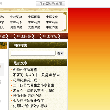
常识
中药词典
中医图谱
中医文化
推拿
中医药茶
中医药酒
中医药浴
育儿
男性保健
女性保健
中医养生
保健
中医问答
中医论坛
网站搜索
最新文章
在
冬季如何防雾霾
不要问“病从何来”?只需问“治向何去”?
巧用药膳调失眠
或
二十四节气养生之小寒养生
朱良春：治痛风重泄化浊瘀
神仙手眼 菩萨心肠
虫类药擅治疑难杂症
和
仿师法治肿瘤效如桴鼓