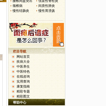
腰椎间盘突出
强直性脊柱炎
颈椎病
间质性肺炎
慢性结肠炎
慢性胃溃疡
栏目导航
网站首页
疾病大全
中医养生
中医特色
在线咨询
实用查询
康复指南
精彩专题
精彩图文
帮助中心