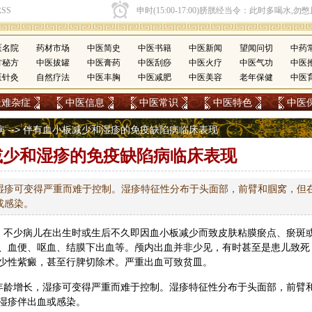
医名院
药材市场
中医简史
中医书籍
中医新闻
望闻问切
中药
方秘方
中医拔罐
中医膏药
中医刮痧
中医火疗
中医气功
中医
医针灸
自然疗法
中医丰胸
中医减肥
中医美容
老年保健
中医
疑难杂症
中医信息
中医常识
中医特色
中医
病
--> 伴有血小板减少和湿疹的免疫缺陷病临床表现
减少和湿疹的免疫缺陷病临床表现
湿疹可变得严重而难于控制。湿疹特征性分布于头面部，前臂和腘窝，但
或感染。
。不少病儿在出生时或生后不久即因血小板减少而致皮肤粘膜瘀点、瘀斑
、血便、呕血、结膜下出血等。颅内出血并非少见，有时甚至是患儿致死
少性紫癜，甚至行脾切除术。严重出血可致贫皿。
年龄增长，湿疹可变得严重而难于控制。湿疹特征性分布于头面部，前臂
湿疹伴出血或感染。