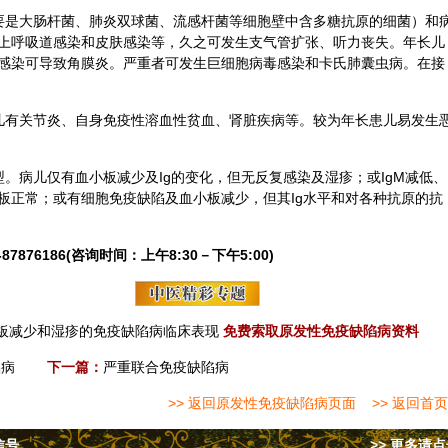
要是大肠杆菌、肺炎双球菌、流感杆菌等细胞壁中含多糖抗原的细菌）和
上呼吸道感染和皮肤感染等，久之可发生支气管扩张、听力丧失。年长儿
感染可导致角膜炎。严重者可发生巨细胞病毒感染和卡氏肺囊虫病。在接
儿有关节炎、自身免疫性溶血性贫血、肾脏疾病等。较为年长患儿易发生
。病儿仅有血小板减少及Ig的变化，但无反复感染及湿疹；或IgM减低、
板正常；或有细胞
免疫缺陷
及血小板减少，但其Ig水平和对各种抗原的抗
76186(咨询时间：上午8:30－下午5:00)
板减少和湿疹的免疫缺陷病临床表现
免费索取原发性免疫缺陷病资料
陷病
下一篇：
严重联合免疫缺陷病
>> 返回原发性免疫缺陷病页面
>> 返回首页
信号
>> 更多请