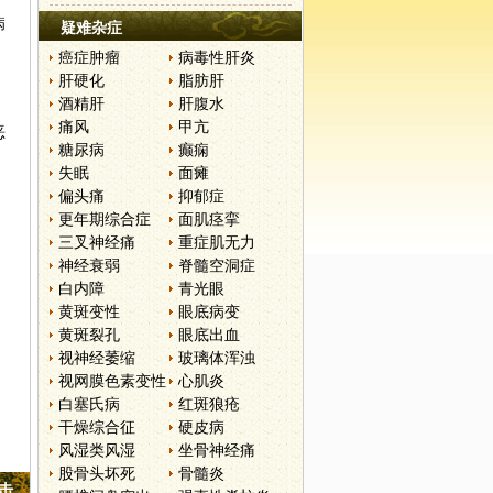
病
疑难杂症
癌症肿瘤
病毒性肝炎
肝硬化
脂肪肝
酒精肝
肝腹水
痛风
甲亢
恶
糖尿病
癫痫
失眠
面瘫
偏头痛
抑郁症
更年期综合症
面肌痉挛
三叉神经痛
重症肌无力
神经衰弱
脊髓空洞症
白内障
青光眼
黄斑变性
眼底病变
黄斑裂孔
眼底出血
视神经萎缩
玻璃体浑浊
视网膜色素变性
心肌炎
白塞氏病
红斑狼疮
干燥综合征
硬皮病
风湿类风湿
坐骨神经痛
股骨头坏死
骨髓炎
点击