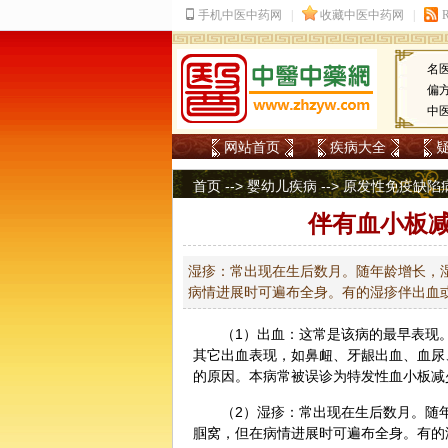
名
偏
中
网站首页
疾病大全
首页
-->
婴幼儿疾病
-->
原发性免疫缺陷
伴有血小板
湿疹：常出现在生后数月。随年龄增长，
病情进展时可遍布全身。有的湿疹伴出血
（1）出血：这常是该病的最早表现
其它出血表现，如鼻衄、牙龈出血、血尿
的原因。本病常被误诊为特发性血小板减
（2）湿疹：常出现在生后数月。随
腘窝，但在病情进展时可遍布全身。有的