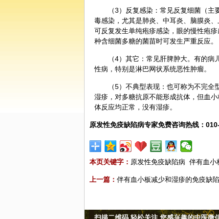
（3）反复感染：常见反复细菌（主
毒感染，尤其是肺炎、中耳炎、脑膜炎、
可反复发生单纯疱疹感染，眼的慢性疱疹
种含细菌多糖的菌苗时可发生严重反应。
（4）其它：常见肝脾肿大。有的病
性病，特别是淋巴网状系统恶性肿瘤。
（5）不典型表现：也可称为不完全型
湿疹，对多糖抗原不能形成抗体，但血小
体反应均正常，没有湿疹。
原发性免疫缺陷病专家免费咨询热线：010-878
本页关键字：
原发性免疫缺陷病
伴有血小
上一篇：
伴有血小板减少和湿疹的免疫缺
扫描二维码 轻松关注 您感兴趣的中医微