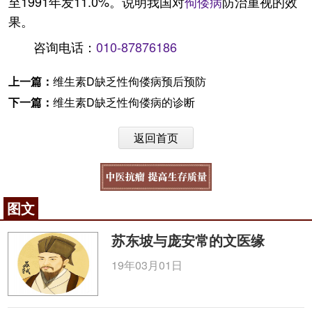
至1991年发11.0%。说明我国对
佝偻病
防治重视的效
果。
咨询电话：
010-87876186
上一篇：
维生素D缺乏性佝偻病预后预防
下一篇：
维生素D缺乏性佝偻病的诊断
返回首页
图文
苏东坡与庞安常的文医缘
19年03月01日