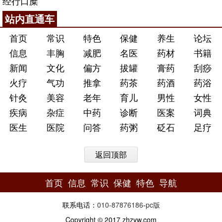
经行口糜
站内直通车
首页
常识
特色
保健
养生
论坛
信息
丰胸
减肥
名医
药材
书籍
新闻
文化
偏方
拔罐
膏药
刮痧
火疗
气功
推拿
药茶
药酒
药浴
针灸
美容
老年
育儿
男性
女性
疾病
杂症
中药
诊断
医案
词典
医生
医院
问答
药粥
砭石
足疗
返回顶部
首页
信息
常识
保健
特色
导航
联系电话：
010-87876186
-
pc版
Copyright © 2017 zhzyw.com