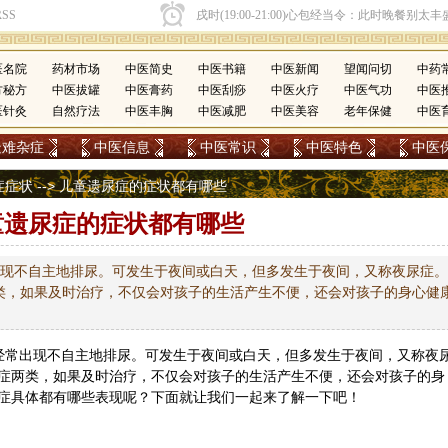
医名院
药材市场
中医简史
中医书籍
中医新闻
望闻问切
中药
方秘方
中医拔罐
中医膏药
中医刮痧
中医火疗
中医气功
中医
医针灸
自然疗法
中医丰胸
中医减肥
中医美容
老年保健
中医
疑难杂症
中医信息
中医常识
中医特色
中医
症症状
--> 儿童遗尿症的症状都有哪些
童遗尿症的症状都有哪些
出现不自主地排尿。可发生于夜间或白天，但多发生于夜间，又称夜尿症。
类，如果及时治疗，不仅会对孩子的生活产生不便，还会对孩子的身心健
经常出现不自主地排尿。可发生于夜间或白天，但多发生于夜间，又称夜
症两类，如果及时治疗，不仅会对孩子的生活产生不便，还会对孩子的身
症具体都有哪些表现呢？下面就让我们一起来了解一下吧！