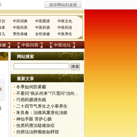
常识
中药词典
中医图谱
中医文化
推拿
中医药茶
中医药酒
中医药浴
育儿
男性保健
女性保健
中医养生
保健
中医问答
中医论坛
网站搜索
最新文章
冬季如何防雾霾
康
不要问“病从何来”?只需问“治向何去”?
巧用药膳调失眠
二十四节气养生之小寒养生
尿
朱良春：治痛风重泄化浊瘀
神仙手眼 菩萨心肠
虫类药擅治疑难杂症
仿师法治肿瘤效如桴鼓