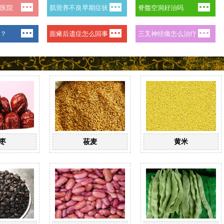
枣
莜麦
黄米