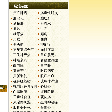
疑难杂症
癌症肿瘤
病毒性肝炎
肝硬化
脂肪肝
酒精肝
肝腹水
痛风
甲亢
糖尿病
癫痫
失眠
面瘫
偏头痛
抑郁症
更年期综合症
面肌痉挛
三叉神经痛
重症肌无力
神经衰弱
脊髓空洞症
白内障
青光眼
黄斑变性
眼底病变
黄斑裂孔
眼底出血
视神经萎缩
玻璃体浑浊
视网膜色素变性
心肌炎
点击
白塞氏病
红斑狼疮
干燥综合征
硬皮病
风湿类风湿
坐骨神经痛
股骨头坏死
骨髓炎