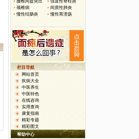
腰椎间盘突出
强直性脊柱炎
颈椎病
间质性肺炎
慢性结肠炎
慢性胃溃疡
栏目导航
网站首页
疾病大全
中医养生
中医特色
在线咨询
实用查询
康复指南
精彩专题
精彩图文
帮助中心