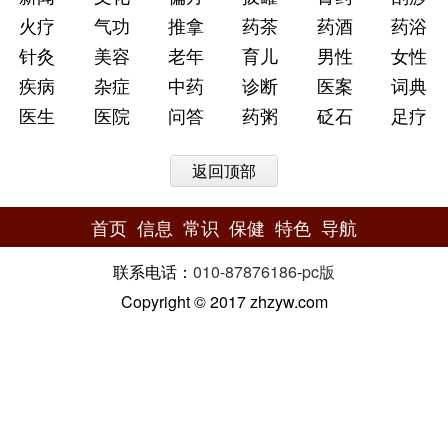
火疗
气功
推拿
药茶
药酒
药浴
针灸
美容
老年
育儿
男性
女性
疾病
杂症
中药
诊断
医案
词典
医生
医院
问答
药粥
砭石
足疗
返回顶部
首页
信息
常识
保健
特色
导航
联系电话：
010-87876186
-
pc版
Copyright © 2017 zhzyw.com