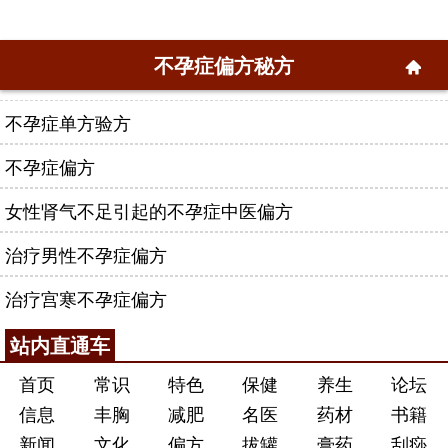
不孕症偏方秘方
不孕症单方验方
不孕症偏方
女性肾气不足引起的不孕症中医偏方
治疗男性不孕症偏方
治疗宫寒不孕症偏方
站内直通车
首页
常识
特色
保健
养生
论坛
信息
丰胸
减肥
名医
药材
书籍
新闻
文化
偏方
拔罐
膏药
刮痧