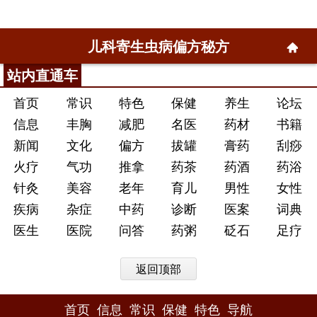
儿科寄生虫病偏方秘方
站内直通车
首页
常识
特色
保健
养生
论坛
信息
丰胸
减肥
名医
药材
书籍
新闻
文化
偏方
拔罐
膏药
刮痧
火疗
气功
推拿
药茶
药酒
药浴
针灸
美容
老年
育儿
男性
女性
疾病
杂症
中药
诊断
医案
词典
医生
医院
问答
药粥
砭石
足疗
返回顶部
首页
信息
常识
保健
特色
导航