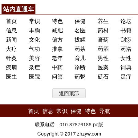
站内直通车
首页
常识
特色
保健
养生
论坛
信息
丰胸
减肥
名医
药材
书籍
新闻
文化
偏方
拔罐
膏药
刮痧
火疗
气功
推拿
药茶
药酒
药浴
针灸
美容
老年
育儿
男性
女性
疾病
杂症
中药
诊断
医案
词典
医生
医院
问答
药粥
砭石
足疗
返回顶部
首页
信息
常识
保健
特色
导航
联系电话：
010-87876186
-
pc版
Copyright © 2017 zhzyw.com