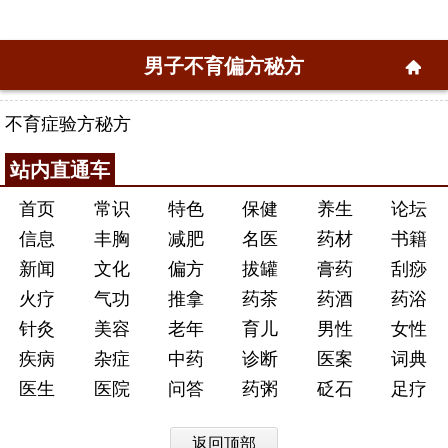
男子不育偏方秘方
不育症验方秘方
站内直通车
首页
常识
特色
保健
养生
论坛
信息
丰胸
减肥
名医
药材
书籍
新闻
文化
偏方
拔罐
膏药
刮痧
火疗
气功
推拿
药茶
药酒
药浴
针灸
美容
老年
育儿
男性
女性
疾病
杂症
中药
诊断
医案
词典
医生
医院
问答
药粥
砭石
足疗
返回顶部