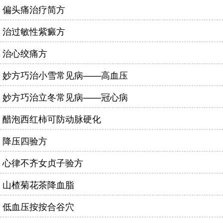
偏头痛治疗简方
治过敏性紫癜方
治心绞痛方
妙方巧治小雪常见病——高血压
妙方巧治立冬常见病——冠心病
醋泡西红柿可防动脉硬化
降压四验方
心律不齐女贞子验方
山楂菊花茶降血脂
低血压按按合谷穴