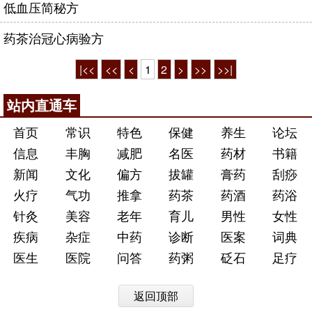
低血压简秘方
药茶治冠心病验方
|<<
<<
<
1
2
>
>>
>>|
站内直通车
首页
常识
特色
保健
养生
论坛
信息
丰胸
减肥
名医
药材
书籍
新闻
文化
偏方
拔罐
膏药
刮痧
火疗
气功
推拿
药茶
药酒
药浴
针灸
美容
老年
育儿
男性
女性
疾病
杂症
中药
诊断
医案
词典
医生
医院
问答
药粥
砭石
足疗
返回顶部