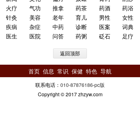
火疗
气功
推拿
药茶
药酒
药浴
针灸
美容
老年
育儿
男性
女性
疾病
杂症
中药
诊断
医案
词典
医生
医院
问答
药粥
砭石
足疗
返回顶部
首页
信息
常识
保健
特色
导航
联系电话：
010-87876186
-
pc版
Copyright © 2017 zhzyw.com