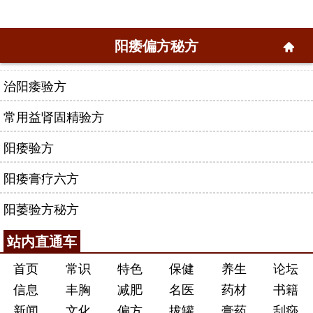
阳痿偏方秘方
治阳痿验方
常用益肾固精验方
阳痿验方
阳痿膏疗六方
阳萎验方秘方
站内直通车
首页
常识
特色
保健
养生
论坛
信息
丰胸
减肥
名医
药材
书籍
新闻
文化
偏方
拔罐
膏药
刮痧