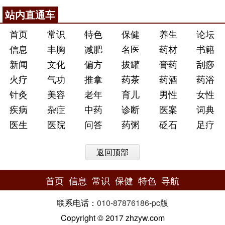
站内直通车
首页
常识
特色
保健
养生
论坛
信息
丰胸
减肥
名医
药材
书籍
新闻
文化
偏方
拔罐
膏药
刮痧
火疗
气功
推拿
药茶
药酒
药浴
针灸
美容
老年
育儿
男性
女性
疾病
杂症
中药
诊断
医案
词典
医生
医院
问答
药粥
砭石
足疗
返回顶部
首页
信息
常识
保健
特色
导航
联系电话：
010-87876186
-
pc版
Copyright © 2017 zhzyw.com