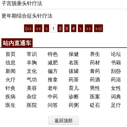
子宫脱垂头针疗法
更年期综合征头针疗法
|<<
<<
<
1
2
3
4
>
>>
>>|
站内直通车
首页
常识
特色
保健
养生
论坛
信息
丰胸
减肥
名医
药材
书籍
新闻
文化
偏方
拔罐
膏药
刮痧
火疗
气功
推拿
药茶
药酒
药浴
针灸
美容
老年
育儿
男性
女性
疾病
杂症
中药
诊断
医案
词典
医生
医院
问答
药粥
砭石
足疗
返回顶部