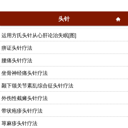
头针
运用方氏头针从心肝论治失眠[图]
痹证头针疗法
腰痛头针疗法
坐骨神经痛头针疗法
颞下颌关节紊乱综合征头针疗法
外伤性截瘫头针疗法
带状疱疹头针疗法
荨麻疹头针疗法