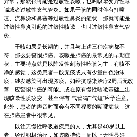
异常，那就很可能是过敏性咳嗽，也叫咳嗽变异性哮
喘或者过敏性支气管炎。如果干咳的同时伴有打喷
嚏、流鼻涕和鼻塞等过敏性鼻炎的症状，那就可能是
过敏性鼻炎引起的过敏性咳嗽，也叫过敏性鼻支气管
炎。
干咳如果是长期的，并且与上述三种疾病都不
符，那么要警惕肺癌。咳嗽是肺癌的最常见的早期症
状，主要特点就是以阵发性刺激性呛咳为主，有咳不
净的感觉，这类患者一般无痰或只有少量白色泡沫
痰，继发感染可出现脓痰。如经抗感染治疗2周后无改
善，应警惕肺癌的可能。或在原有慢性咳嗽基础上出
现咳嗽性质改变，甚至伴有“气管鸣”“气短”应予注意。
此外，患者的声音时而会有不同程度的嘶哑症状，这
在肺癌患者中很常见。
以往无慢性呼吸道疾患的人，尤其是40岁以上
者，经过积极治疗，如咳嗽持续三周以上无明显好