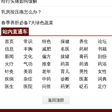
经行头痛如何缓解
乳房按压痛怎么办？
春季养肝必备7大绿色蔬菜
站内直通车
首页
常识
特色
保健
养生
论坛
信息
丰胸
减肥
名医
药材
书籍
新闻
文化
偏方
拔罐
膏药
刮痧
火疗
气功
推拿
药茶
药酒
药浴
针灸
美容
老年
育儿
男性
女性
疾病
杂症
中药
诊断
医案
词典
医生
医院
问答
药粥
砭石
足疗
返回顶部