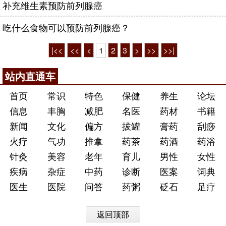
补充维生素预防前列腺癌
吃什么食物可以预防前列腺癌？
|<<
<<
<
1
2
3
>
>>
>>|
站内直通车
首页
常识
特色
保健
养生
论坛
信息
丰胸
减肥
名医
药材
书籍
新闻
文化
偏方
拔罐
膏药
刮痧
火疗
气功
推拿
药茶
药酒
药浴
针灸
美容
老年
育儿
男性
女性
疾病
杂症
中药
诊断
医案
词典
医生
医院
问答
药粥
砭石
足疗
返回顶部