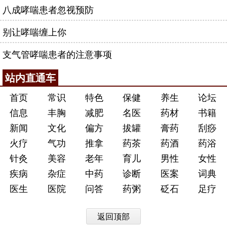
八成哮喘患者忽视预防
别让哮喘缠上你
支气管哮喘患者的注意事项
站内直通车
首页
常识
特色
保健
养生
论坛
信息
丰胸
减肥
名医
药材
书籍
新闻
文化
偏方
拔罐
膏药
刮痧
火疗
气功
推拿
药茶
药酒
药浴
针灸
美容
老年
育儿
男性
女性
疾病
杂症
中药
诊断
医案
词典
医生
医院
问答
药粥
砭石
足疗
返回顶部