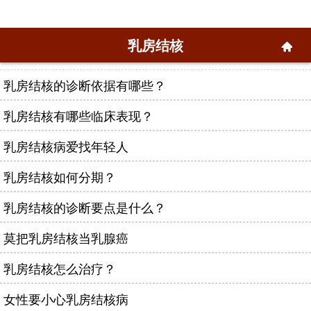
乳房结核
乳房结核的诊断依据有哪些？
乳房结核有哪些临床表现？
乳房结核病爱找年轻人
乳房结核如何分期？
乳房结核的诊断要点是什么？
莫把乳房结核当乳腺癌
乳房结核怎么治疗？
女性要小心乳房结核病