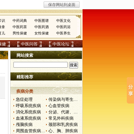
常识
中药词典
中医图谱
中医文化
推拿
中医药茶
中医药酒
中医药浴
育儿
男性保健
女性保健
中医养生
保健
中医问答
中医论坛
网站搜索
精彩推荐
疾病分类
急症处理
传染病与寄生虫病
呼吸系统疾病
心血管疾病
消化系统疾病
分泌、代谢、营养和肾脏疾病
血液系统疾病
常见外科疾病
颅脑疾病
颈部和乳房疾病
周围血管疾病和淋巴管疾病
心、胸、肺疾病