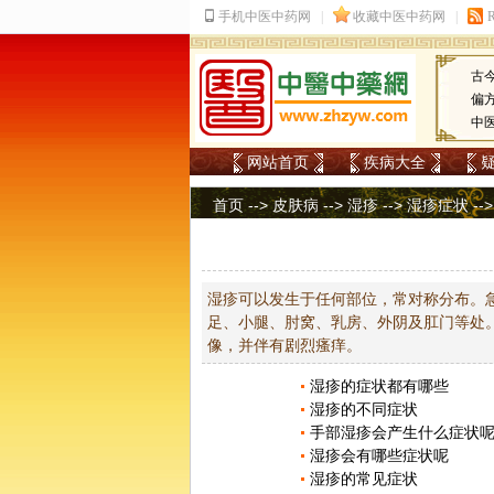
古
偏
中
网站首页
疾病大全
首页
-->
皮肤病
-->
湿疹
-->
湿疹症状
--
湿疹可以发生于任何部位，常对称分布。
足、小腿、肘窝、乳房、外阴及肛门等处
像，并伴有剧烈瘙痒。
湿疹的症状都有哪些
湿疹的不同症状
手部湿疹会产生什么症状
湿疹会有哪些症状呢
湿疹的常见症状