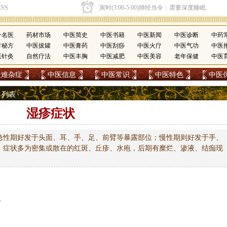
今名医
药材市场
中医简史
中医书籍
中医新闻
中医诊断
中药
方秘方
中医拔罐
中医膏药
中医刮痧
中医火疗
中医气功
中医
医针灸
自然疗法
中医丰胸
中医减肥
中医美容
老年保健
中医
疑难杂症
中医信息
中医常识
中医特色
中医
>
列表
湿疹症状
急性期好发于头面、耳、手、足、前臂等暴露部位；慢性期则好发于手、
。症状多为密集或散在的红斑、丘疹、水疱，后期有糜烂、渗液、结痂现
呢