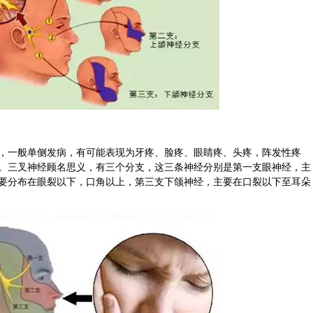
，一般单侧发病，有可能表现为牙疼、脸疼、眼睛疼、头疼，阵发性疼
。三叉神经顾名思义，有三个分支，这三条神经分别是第一支眼神经，主
要分布在眼裂以下，口角以上，第三支下颌神经，主要在口裂以下至耳朵