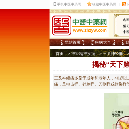
名
偏
中
网站首页
疾病大全
首页
-->
神经精神疾病
-->
三叉神经痛
--
揭秘“天下
三叉神经痛多见于成年和老年人，40岁以
痛，呈电击样、针刺样、刀割样或撕裂样