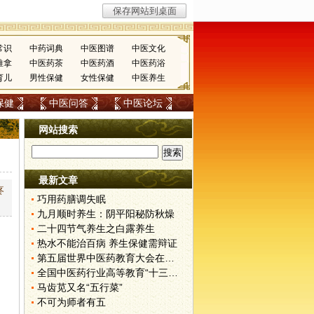
常识
中药词典
中医图谱
中医文化
推拿
中医药茶
中医药酒
中医药浴
育儿
男性保健
女性保健
中医养生
保健
中医问答
中医论坛
网站搜索
最新文章
疼
巧用药膳调失眠
九月顺时养生：阴平阳秘防秋燥
二十四节气养生之白露养生
热水不能治百病 养生保健需辩证
第五届世界中医药教育大会在天津中医药大学召开
全国中医药行业高等教育“十三五”规划教材师资研修班举办
马齿苋又名“五行菜”
不可为师者有五