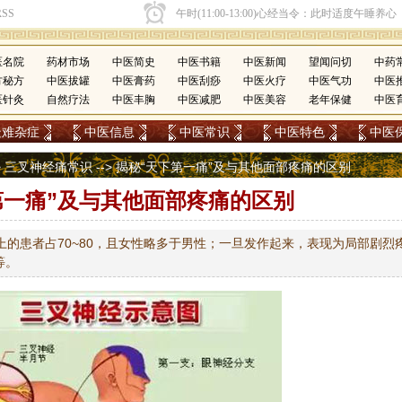
医名院
药材市场
中医简史
中医书籍
中医新闻
望闻问切
中药
方秘方
中医拔罐
中医膏药
中医刮痧
中医火疗
中医气功
中医
医针灸
自然疗法
中医丰胸
中医减肥
中医美容
老年保健
中医
疑难杂症
中医信息
中医常识
中医特色
中医
>
三叉神经痛常识
--> 揭秘“天下第一痛”及与其他面部疼痛的区别
第一痛”及与其他面部疼痛的区别
上的患者占70~80，且女性略多于男性；一旦发作起来，表现为局部剧烈
等。