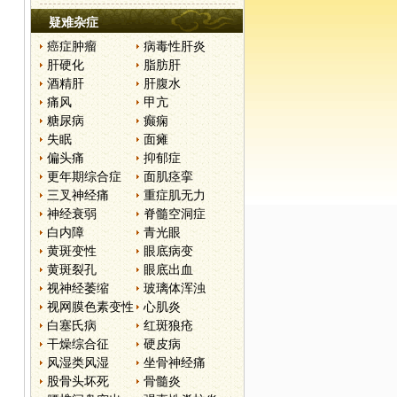
疑难杂症
癌症肿瘤
病毒性肝炎
肝硬化
脂肪肝
酒精肝
肝腹水
痛风
甲亢
糖尿病
癫痫
失眠
面瘫
偏头痛
抑郁症
更年期综合症
面肌痉挛
三叉神经痛
重症肌无力
神经衰弱
脊髓空洞症
白内障
青光眼
黄斑变性
眼底病变
黄斑裂孔
眼底出血
视神经萎缩
玻璃体浑浊
视网膜色素变性
心肌炎
白塞氏病
红斑狼疮
干燥综合征
硬皮病
风湿类风湿
坐骨神经痛
股骨头坏死
骨髓炎