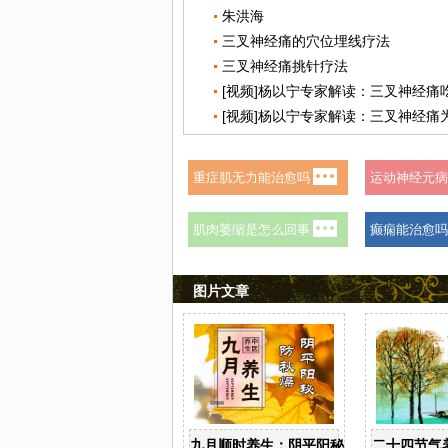
朱洪海
三叉神经痛的穴位埋线疗法
三叉神经痛挑针疗法
图片文章
九月顺时养生：阴平阳秘防秋燥
二十四节气