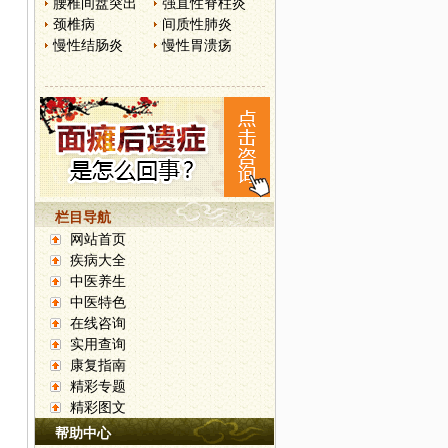
腰椎间盘突出
强直性脊柱炎
颈椎病
间质性肺炎
慢性结肠炎
慢性胃溃疡
栏目导航
网站首页
疾病大全
中医养生
中医特色
在线咨询
实用查询
康复指南
精彩专题
精彩图文
帮助中心