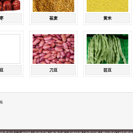
枣
莜麦
黄米
豆
刀豆
芸豆
局