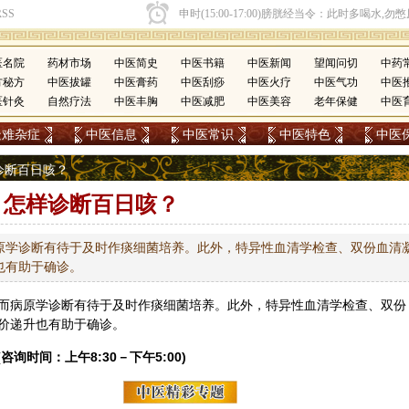
医名院
药材市场
中医简史
中医书籍
中医新闻
望闻问切
中药
方秘方
中医拔罐
中医膏药
中医刮痧
中医火疗
中医气功
中医
医针灸
自然疗法
中医丰胸
中医减肥
中医美容
老年保健
中医
疑难杂症
中医信息
中医常识
中医特色
中医
样诊断百日咳？
怎样诊断百日咳？
原学诊断有待于及时作痰细菌培养。此外，特异性血清学检查、双份血清
也有助于确诊。
而病原学诊断有待于及时作痰细菌培养。此外，特异性血清学检查、双份
价递升也有助于确诊。
(咨询时间：上午8:30－下午5:00)