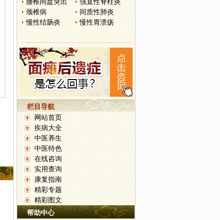
腰椎间盘突出
强直性脊柱炎
颈椎病
间质性肺炎
慢性结肠炎
慢性胃溃疡
栏目导航
网站首页
疾病大全
中医养生
中医特色
在线咨询
实用查询
康复指南
精彩专题
精彩图文
帮助中心