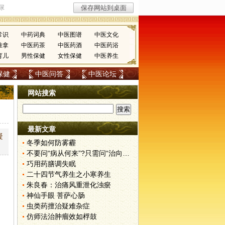
常识
中药词典
中医图谱
中医文化
推拿
中医药茶
中医药酒
中医药浴
育儿
男性保健
女性保健
中医养生
保健
中医问答
中医论坛
网站搜索
最新文章
凝
冬季如何防雾霾
不要问“病从何来”?只需问“治向何去”?
巧用药膳调失眠
二十四节气养生之小寒养生
朱良春：治痛风重泄化浊瘀
神仙手眼 菩萨心肠
虫类药擅治疑难杂症
仿师法治肿瘤效如桴鼓