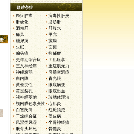
疑难杂症
癌症肿瘤
病毒性肝炎
肝硬化
脂肪肝
酒精肝
肝腹水
痛风
甲亢
点击
糖尿病
癫痫
失眠
面瘫
偏头痛
抑郁症
更年期综合症
面肌痉挛
三叉神经痛
重症肌无力
神经衰弱
脊髓空洞症
白内障
青光眼
黄斑变性
眼底病变
黄斑裂孔
眼底出血
视神经萎缩
玻璃体浑浊
视网膜色素变性
心肌炎
白塞氏病
红斑狼疮
干燥综合征
硬皮病
风湿类风湿
坐骨神经痛
股骨头坏死
骨髓炎