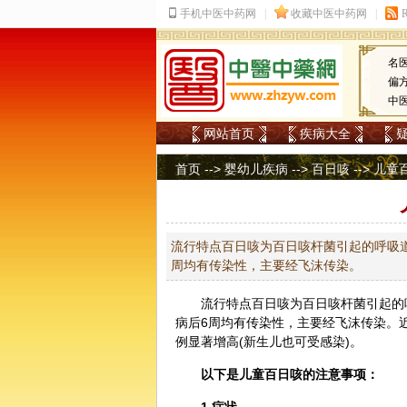
名
偏
中
网站首页
疾病大全
首页
-->
婴幼儿疾病
-->
百日咳
--> 儿
流行特点百日咳为百日咳杆菌引起的呼吸
周均有传染性，主要经飞沫传染。
流行特点百日咳为百日咳杆菌引起的
病后6周均有传染性，主要经飞沫传染。
例显著增高(新生儿也可受感染)。
以下是儿童
百日咳
的注意事项：