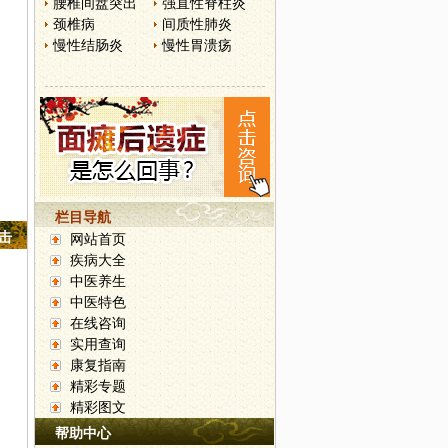
腰椎间盘突出
强直性脊柱炎
颈椎病
间质性肺炎
慢性结肠炎
慢性胃溃疡
栏目导航
点击
网站首页
疾病大全
中医养生
中医特色
在线咨询
实用查询
康复指南
精彩专题
精彩图文
帮助中心