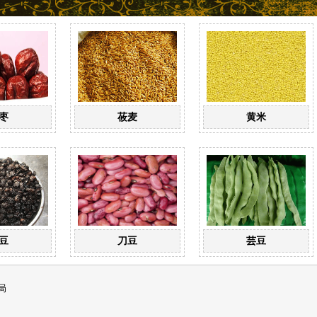
枣
莜麦
黄米
豆
刀豆
芸豆
局