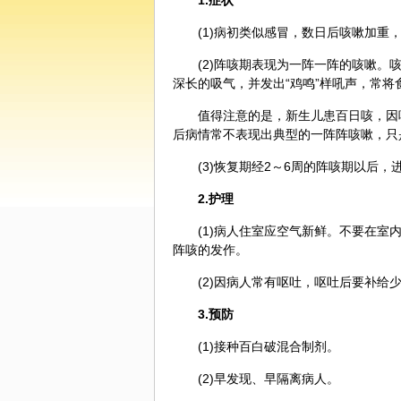
1.症状
(1)病初类似感冒，数日后咳嗽加重
(2)阵咳期表现为一阵一阵的咳嗽
深长的吸气，并发出“鸡鸣”样吼声，常将
值得注意的是，新生儿患百日咳，因
后病情常不表现出典型的一阵阵咳嗽，只
(3)恢复期经2～6周的阵咳期以后，
2.护理
(1)病人住室应空气新鲜。不要在
阵咳的发作。
(2)因病人常有呕吐，呕吐后要补
3.预防
(1)接种百白破混合制剂。
(2)早发现、早隔离病人。