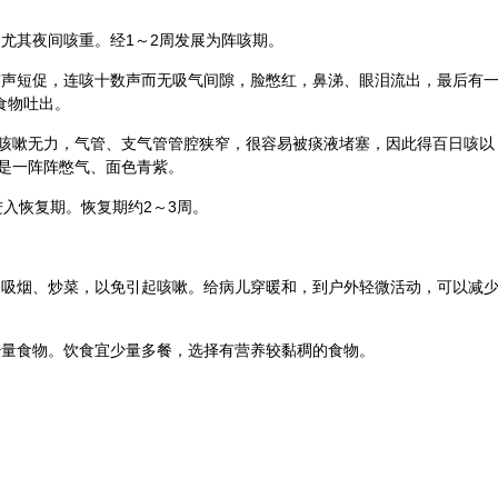
，尤其夜间咳重。经1～2周发展为阵咳期。
。咳声短促，连咳十数声而无吸气间隙，脸憋红，鼻涕、眼泪流出，最后有
食物吐出。
咳嗽无力，气管、支气管管腔狭窄，很容易被痰液堵塞，因此得百日咳以
是一阵阵憋气、面色青紫。
进入恢复期。恢复期约2～3周。
室内吸烟、炒菜，以免引起咳嗽。给病儿穿暖和，到户外轻微活动，可以减
给少量食物。饮食宜少量多餐，选择有营养较黏稠的食物。