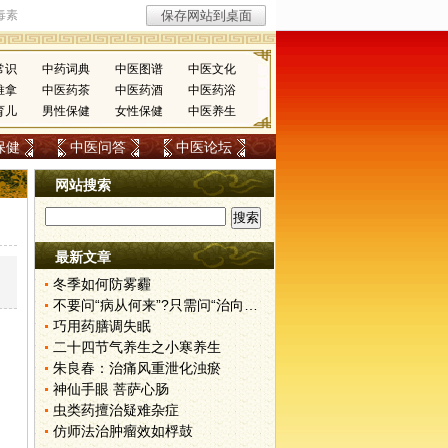
常识
中药词典
中医图谱
中医文化
推拿
中医药茶
中医药酒
中医药浴
育儿
男性保健
女性保健
中医养生
保健
中医问答
中医论坛
网站搜索
最新文章
冬季如何防雾霾
不要问“病从何来”?只需问“治向何去”?
巧用药膳调失眠
二十四节气养生之小寒养生
朱良春：治痛风重泄化浊瘀
神仙手眼 菩萨心肠
虫类药擅治疑难杂症
仿师法治肿瘤效如桴鼓