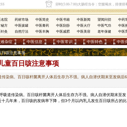
医名院
药材市场
中医简史
中医书籍
中医新闻
望闻问切
中药
方秘方
中医拔罐
中医膏药
中医刮痧
中医火疗
中医气功
中医
医针灸
自然疗法
中医丰胸
中医减肥
中医美容
老年保健
中医
疑难杂症
中医信息
中医常识
中医特色
中医
童百日咳注意事项
儿童百日咳注意事项
道传染病。百日咳杆菌离开人体后生存力不强。病人自潜伏期末至发病后6
呼吸道传染病。百日咳杆菌离开人体后生存力不强。病人自潜伏期末至发
近十几年来，百日咳的发病率下降，但3个月以内乳儿发生百日咳所占的比