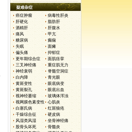
疑难杂症
癌症肿瘤
病毒性肝炎
一
肝硬化
脂肪肝
酒精肝
肝腹水
痛风
甲亢
糖尿病
癫痫
失眠
面瘫
偏头痛
抑郁症
更年期综合症
面肌痉挛
三叉神经痛
重症肌无力
神经衰弱
脊髓空洞症
少
白内障
青光眼
黄斑变性
眼底病变
黄斑裂孔
眼底出血
视神经萎缩
玻璃体浑浊
视网膜色素变性
心肌炎
白塞氏病
红斑狼疮
干燥综合征
硬皮病
风湿类风湿
坐骨神经痛
股骨头坏死
骨髓炎