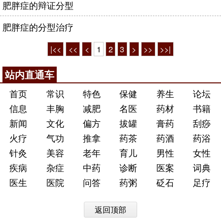
肥胖症的辩证分型
肥胖症的分型治疗
|<<
<<
<
1
2
3
>
>>
>>|
站内直通车
首页
常识
特色
保健
养生
论坛
信息
丰胸
减肥
名医
药材
书籍
新闻
文化
偏方
拔罐
膏药
刮痧
火疗
气功
推拿
药茶
药酒
药浴
针灸
美容
老年
育儿
男性
女性
疾病
杂症
中药
诊断
医案
词典
医生
医院
问答
药粥
砭石
足疗
返回顶部