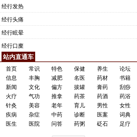
经行发热
经行头痛
经行眩晕
经行口糜
站内直通车
首页
常识
特色
保健
养生
论坛
信息
丰胸
减肥
名医
药材
书籍
新闻
文化
偏方
拔罐
膏药
刮痧
火疗
气功
推拿
药茶
药酒
药浴
针灸
美容
老年
育儿
男性
女性
疾病
杂症
中药
诊断
医案
词典
医生
医院
问答
药粥
砭石
足疗