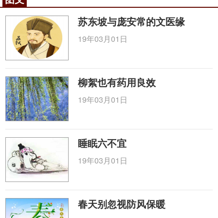
多，而蛋白质摄入不足，这种“小康型饮食”往往会导
致营养不良性的肥胖。在发达国家，层次高的富裕家
苏东坡与庞安常的文医缘
庭肥胖发病率低于层次低的低收入家庭。因为前者接
19年03月01日
受文化教育机会多，知道肥胖的危害，摄食以高蛋
白、蔬菜、
水果
为主，重视体育锻炼；而后者对发生
肥胖并无心理压力，选择食物多考虑口味，忽视体育
柳絮也有药用良效
锻炼。不发达国家，则富裕家庭中肥胖发病率高于贫
困家庭，因为前者以食物的充沛和口味为满足，将肥
19年03月01日
胖与生活水平高相联系；而贫困家庭则因吃不好、吃
不饱而肥胖发病率低。
睡眠六不宜
五、神经内分泌与能量代谢：肥胖的根本原因是
摄食超量和能量消耗减少，造成了能量正性平衡的结
19年03月01日
果。现一致认为调节摄食的中枢位于我们大脑的一个
特殊结构—下丘脑，其外侧是饥饿中枢、内侧核是饱
足中枢。多种复杂的因素可作为信号物质，通过神
春天别忽视防风保暖
经、体液向