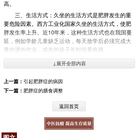
高。
三、生活方式：久坐的生活方式是肥胖发生的重
要危险因素。西方工业化国家久坐的生活方式，使肥
胖发生率上升。近10年来，这种生活方式也在我国蔓
延，例如学龄儿童缺乏运动，每天放学后必须完成大
量的课外作业，或有的孩子长时间看电视。
现有观点认为，电视与肥胖有因果关系，电视中
↓展开全部内容
往往会介绍大量美味、可口的食品，使小儿食欲大
增；而且在看电视过程中由于运动减少，代谢率随之
上一篇：
引起肥胖症的病因
下降，从而使肥胖发生。WHO介绍的各年龄组每天能
下一篇：
肥胖症的膳食调整
量需要量对久坐生活的儿童可能过高。
四、环境因素：环境因素影响肥胖是很复杂的，
返回首页
包括社会因素、家庭文化水平、经济基础、生活习
惯、环境污染等和肥胖的发生都有一定的关系。在人
们从贫困走向富庶的阶段，往往摄入碳水化合物过
图文