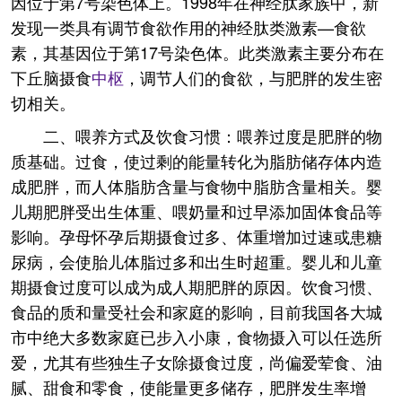
因位于第7号染色体上。1998年在神经肽家族中，新
发现一类具有调节食欲作用的神经肽类激素—食欲
素，其基因位于第17号染色体。此类激素主要分布在
下丘脑摄食
中枢
，调节人们的食欲，与肥胖的发生密
切相关。
二、喂养方式及饮食习惯：喂养过度是肥胖的物
质基础。过食，使过剩的能量转化为脂肪储存体内造
成肥胖，而人体脂肪含量与食物中脂肪含量相关。婴
儿期肥胖受出生体重、喂奶量和过早添加固体食品等
影响。孕母怀孕后期摄食过多、体重增加过速或患糖
尿病，会使胎儿体脂过多和出生时超重。婴儿和儿童
期摄食过度可以成为成人期肥胖的原因。饮食习惯、
食品的质和量受社会和家庭的影响，目前我国各大城
市中绝大多数家庭已步入小康，食物摄入可以任选所
爱，尤其有些独生子女除摄食过度，尚偏爱荤食、油
腻、甜食和零食，使能量更多储存，肥胖发生率增