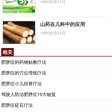
19年03月01日
|<<
<<
<
1
2
>
>>
>>|
咨询电话：
010-87876186
山药在儿科中的应用
19年03月01日
相关
肥胖症的药物贴敷疗法
肥胖症的穴位埋线疗法
肥胖症小儿捏脊疗法
驾驶人防治肥胖症10大秘笈
肥胖症砭石疗法