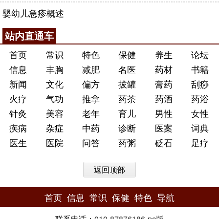
婴幼儿急疹概述
站内直通车
首页
常识
特色
保健
养生
论坛
信息
丰胸
减肥
名医
药材
书籍
新闻
文化
偏方
拔罐
膏药
刮痧
火疗
气功
推拿
药茶
药酒
药浴
针灸
美容
老年
育儿
男性
女性
疾病
杂症
中药
诊断
医案
词典
医生
医院
问答
药粥
砭石
足疗
返回顶部
首页
信息
常识
保健
特色
导航
联系电话：
010-87876186
-
pc版