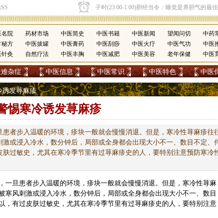
医名院
药材市场
中医简史
中医书籍
中医新闻
望闻问切
中药
方秘方
中医拔罐
中医膏药
中医刮痧
中医火疗
中医气功
中医
医针灸
自然疗法
中医丰胸
中医减肥
中医美容
老年保健
中医
疑难杂症
中医信息
中医常识
中医特色
中医
寒冷诱发荨麻疹
警惕寒冷诱发荨麻疹
旦患者步入温暖的环境，疹块一般就会慢慢消退。但是，寒冷性荨麻疹往
刺激或浸入冷水，数分钟后，局部或全身都会出现大小不一、数目不定、
皮肤过敏史，尤其在寒冷季节里有过荨麻疹史的人，要特别注意预防寒冷
，一旦患者步入温暖的环境，疹块一般就会慢慢消退。但是，寒冷性荨麻
被寒风刺激或浸入冷水，数分钟后，局部或全身都会出现大小不一、数目
以，有过皮肤过敏史，尤其在寒冷季节里有过荨麻疹史的人，要特别注意