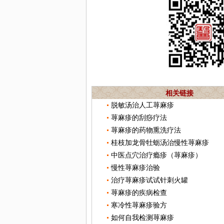
相关链接
脱敏汤治人工荨麻疹
荨麻疹的刮痧疗法
荨麻疹的药物熏洗疗法
桂枝加龙骨牡蛎汤治慢性荨麻疹
中医点穴治疗瘾疹（荨麻疹）
慢性荨麻疹治验
治疗荨麻疹试试针刺火罐
荨麻疹的疾病检查
寒冷性荨麻疹验方
如何自我检测荨麻疹