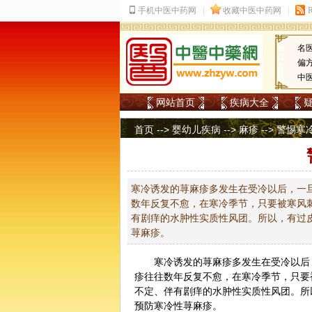
名
偏
中
网站首页
疾病大全
首页
-->
婴幼儿疾病
-->
麻疹
--> 警惕
寒冷诱发的荨麻疹多发生在受冷以后，一
数年反复不愈，在寒冷季节，只要被寒风
有剧痒的水肿性实质性风团。所以，有过
荨麻疹。
寒冷诱发的荨
麻疹
多发生在受冷以后
疹往往数年反复不愈，在寒冷季节，只要
不定、伴有剧痒的水肿性实质性风团。所
预防寒冷性荨麻疹。