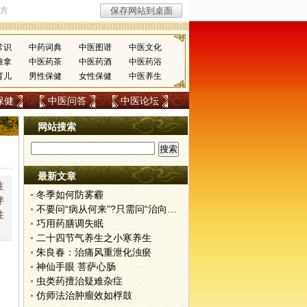
常识
中药词典
中医图谱
中医文化
推拿
中医药茶
中医药酒
中医药浴
育儿
男性保健
女性保健
中医养生
保健
中医问答
中医论坛
网站搜索
最新文章
往
冬季如何防雾霾
伴
不要问“病从何来”?只需问“治向何去”?
性
巧用药膳调失眠
二十四节气养生之小寒养生
朱良春：治痛风重泄化浊瘀
神仙手眼 菩萨心肠
虫类药擅治疑难杂症
仿师法治肿瘤效如桴鼓