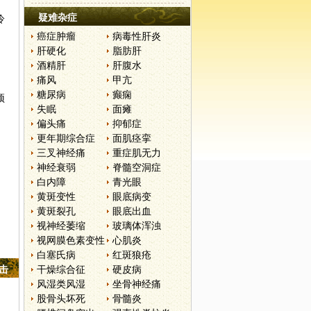
疑难杂症
冷
癌症肿瘤
病毒性肝炎
肝硬化
脂肪肝
酒精肝
肝腹水
痛风
甲亢
糖尿病
癫痫
预
失眠
面瘫
偏头痛
抑郁症
更年期综合症
面肌痉挛
三叉神经痛
重症肌无力
神经衰弱
脊髓空洞症
白内障
青光眼
黄斑变性
眼底病变
黄斑裂孔
眼底出血
视神经萎缩
玻璃体浑浊
视网膜色素变性
心肌炎
白塞氏病
红斑狼疮
点击
干燥综合征
硬皮病
风湿类风湿
坐骨神经痛
股骨头坏死
骨髓炎