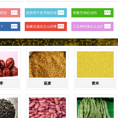
枣
莜麦
黄米