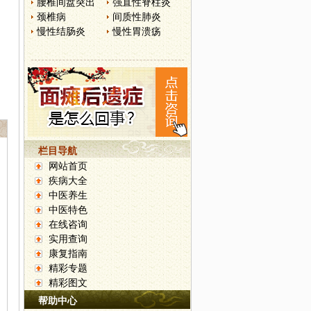
腰椎间盘突出
强直性脊柱炎
颈椎病
间质性肺炎
慢性结肠炎
慢性胃溃疡
栏目导航
网站首页
疾病大全
中医养生
中医特色
在线咨询
实用查询
康复指南
精彩专题
精彩图文
帮助中心