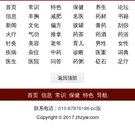
首页
常识
特色
保健
养生
论坛
信息
丰胸
减肥
名医
药材
书籍
新闻
文化
偏方
拔罐
膏药
刮痧
火疗
气功
推拿
药茶
药酒
药浴
针灸
美容
老年
育儿
男性
女性
疾病
杂症
中药
诊断
医案
词典
医生
医院
问答
药粥
砭石
足疗
返回顶部
首页
信息
常识
保健
特色
导航
联系电话：
010-87876186
-
pc版
Copyright © 2017 zhzyw.com