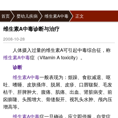
首页
婴幼儿疾病
维生素A中毒
正文
维生素A中毒诊断与治疗
2008-10-28
人体摄入过量的维生素A可引起中毒综合征，称
维生素A中毒
症（Vitamin A toxicity）。
诊断
维生素A中毒
一般表现为：烦躁、食欲减退、呕
吐、嗜睡、皮肤搔痒、脱屑、皮疹、口唇皲裂、毛发
枯干、肝脾肿大、腹痛、肌痛、出血、肾脏病变、前
囟膨隆、头围增大、骨缝裂开、视乳头水肿、颅内压
增高等。
维生素A中毒
症一旦确诊，应立即停服，自觉症