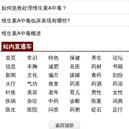
如何急救处理维生素A中毒？
维生素A中毒临床表现有哪些?
维生素A中毒概述
站内直通车
首页
常识
特色
保健
养生
论坛
信息
丰胸
减肥
名医
药材
书籍
新闻
文化
偏方
拔罐
膏药
刮痧
火疗
气功
推拿
药茶
药酒
药浴
针灸
美容
老年
育儿
男性
女性
疾病
杂症
中药
诊断
医案
词典
医生
医院
问答
药粥
砭石
足疗
返回顶部