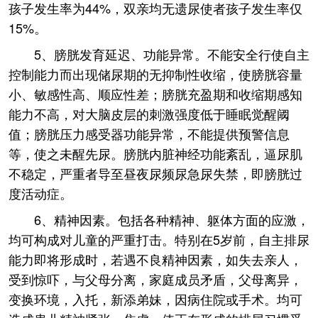
孩子发生率为44%，双亲均无遗尿使者孩子发生率仅
15%。
5、膀胱发育延迟、功能异常。不能安全行使自主
控制能力而出现储尿期的无抑制性收缩，使膀胱容量
小、敏感性高、顺应性差；膀胱充盈期和收缩期感知
能力不高，对大脑皮层的刺激强度低于睡眠觉醒阈
值；膀胱压力感受器功能异常，不能提供预警信息
等，使之未醒先尿。膀胱内脏神经功能紊乱，逼尿肌
不稳定，严重者导至昼夜尿频尿急尿失禁，即膀胱过
度活动症。
6、精神因素。包括各种精神、躯体方面的应激，
均可构成对儿童的严重打击。特别在5岁前，自主排尿
能力即将形成时，若遇不良精神因素，如失去亲人，
受到惊吓，与父母分离，家庭成员矛盾，父母离异，
变换环境，入托，新添弟妹，因病住院或手术。均可