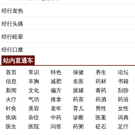
经行发热
经行头痛
经行眩晕
经行口糜
站内直通车
首页
常识
特色
保健
养生
论坛
信息
丰胸
减肥
名医
药材
书籍
新闻
文化
偏方
拔罐
膏药
刮痧
火疗
气功
推拿
药茶
药酒
药浴
针灸
美容
老年
育儿
男性
女性
疾病
杂症
中药
诊断
医案
词典
医生
医院
问答
药粥
砭石
足疗