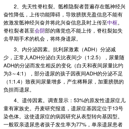
2、先天性脊柱裂。骶椎隐裂者普遍存在骶神经兴
奋性降低，上传功能障碍，导致膀胱充盈信息不能有
效激发骶神经兴奋并将此兴奋信息及时上传至
中枢
。
脊柱裂者甚至
会阴
部的痛觉也不能上传，脊柱裂如失
去早期手术的机会，将终身遗尿。
3、内分泌因素。抗利尿激素（ADH）分泌减
少，正常人ADH分泌白天比夜间少（1:2.5），尿量随
ADH的分泌而发生相反的变化（白天和夜间尿量比约
为3～4:1），部分遗尿的孩子因夜间ADH的分泌不足
（1:1.4）致夜间尿量增多，产生稀释尿，加重膀胱的
负担而遗尿。
4、遗传因素。调查显示：53%的原发性遗尿症儿
童有家族史。丹麦研究报道，遗尿症基因定位于13号
染色体。这使遗尿症的病因研究从表型转向基因型。
一般双亲遗尿患者孩子发生率为77%，单亲遗尿患者