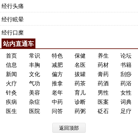
经行头痛
经行眩晕
经行口糜
站内直通车
首页
常识
特色
保健
养生
论坛
信息
丰胸
减肥
名医
药材
书籍
新闻
文化
偏方
拔罐
膏药
刮痧
火疗
气功
推拿
药茶
药酒
药浴
针灸
美容
老年
育儿
男性
女性
疾病
杂症
中药
诊断
医案
词典
医生
医院
问答
药粥
砭石
足疗
返回顶部