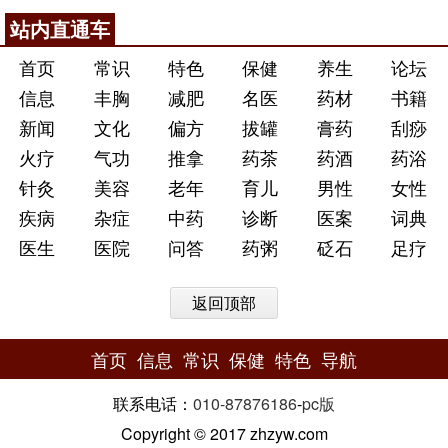
站内直通车
首页
常识
特色
保健
养生
论坛
信息
丰胸
减肥
名医
药材
书籍
新闻
文化
偏方
拔罐
膏药
刮痧
火疗
气功
推拿
药茶
药酒
药浴
针灸
美容
老年
育儿
男性
女性
疾病
杂症
中药
诊断
医案
词典
医生
医院
问答
药粥
砭石
足疗
返回顶部
首页
信息
常识
保健
特色
导航
联系电话：
010-87876186
-
pc版
Copyright © 2017 zhzyw.com