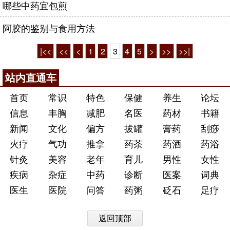
哪些中药宜包煎
阿胶的鉴别与食用方法
|<<
<<
<
1
2
3
4
5
>
>>
>>|
站内直通车
首页
常识
特色
保健
养生
论坛
信息
丰胸
减肥
名医
药材
书籍
新闻
文化
偏方
拔罐
膏药
刮痧
火疗
气功
推拿
药茶
药酒
药浴
针灸
美容
老年
育儿
男性
女性
疾病
杂症
中药
诊断
医案
词典
医生
医院
问答
药粥
砭石
足疗
返回顶部