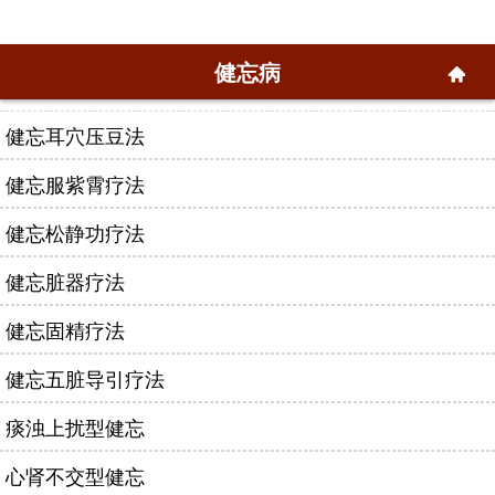
健忘病
健忘耳穴压豆法
健忘服紫霄疗法
健忘松静功疗法
健忘脏器疗法
健忘固精疗法
健忘五脏导引疗法
痰浊上扰型健忘
心肾不交型健忘