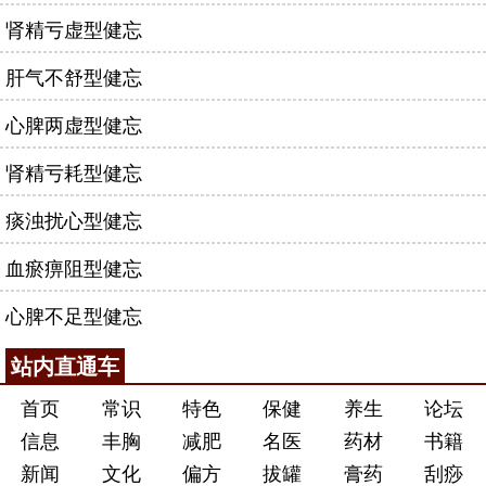
肾精亏虚型健忘
肝气不舒型健忘
心脾两虚型健忘
肾精亏耗型健忘
痰浊扰心型健忘
血瘀痹阻型健忘
心脾不足型健忘
站内直通车
首页
常识
特色
保健
养生
论坛
信息
丰胸
减肥
名医
药材
书籍
新闻
文化
偏方
拔罐
膏药
刮痧