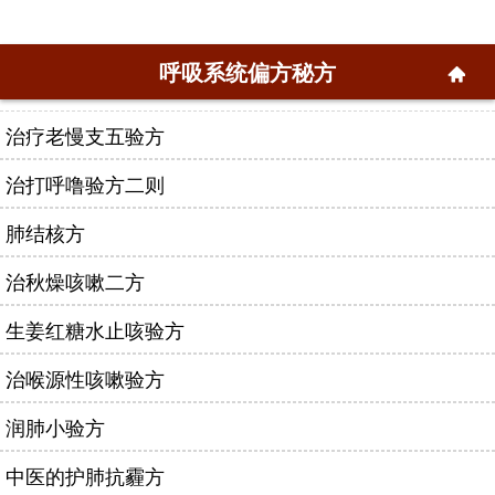
呼吸系统偏方秘方
治疗老慢支五验方
治打呼噜验方二则
肺结核方
治秋燥咳嗽二方
生姜红糖水止咳验方
治喉源性咳嗽验方
润肺小验方
中医的护肺抗霾方