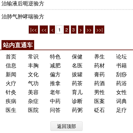
治输液后呃逆验方
治肺气肿哮喘验方
|<<
<<
<
1
2
3
>
>>
>>|
站内直通车
首页
常识
特色
保健
养生
论坛
信息
丰胸
减肥
名医
药材
书籍
新闻
文化
偏方
拔罐
膏药
刮痧
火疗
气功
推拿
药茶
药酒
药浴
针灸
美容
老年
育儿
男性
女性
疾病
杂症
中药
诊断
医案
词典
医生
医院
问答
药粥
砭石
足疗
返回顶部