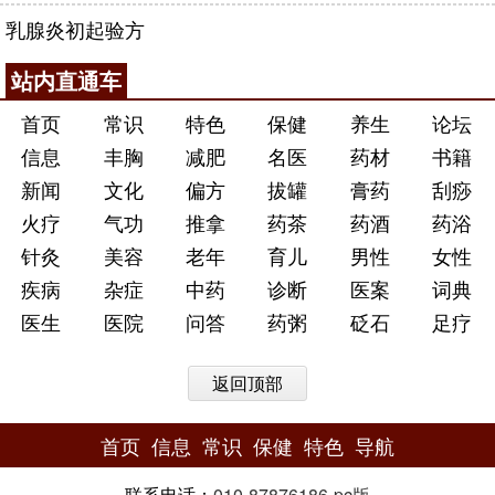
乳腺炎初起验方
站内直通车
首页
常识
特色
保健
养生
论坛
信息
丰胸
减肥
名医
药材
书籍
新闻
文化
偏方
拔罐
膏药
刮痧
火疗
气功
推拿
药茶
药酒
药浴
针灸
美容
老年
育儿
男性
女性
疾病
杂症
中药
诊断
医案
词典
医生
医院
问答
药粥
砭石
足疗
返回顶部
首页
信息
常识
保健
特色
导航
联系电话：
010-87876186
-
pc版