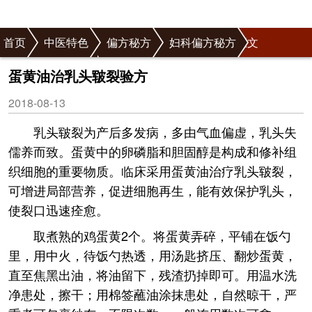
首页
中医特色
偏方秘方
妇科偏方秘方
正文
乳腺病偏方秘方
蛋黄油治乳头皲裂验方
2018-08-13
乳头皲裂为产后多发病，多由气血偏虚，乳头失
儒养而致。蛋黄中的卵磷脂和胆固醇是构成和修补组
织细胞的重要物质。临床采用蛋黄油治疗乳头皲裂，
可增进局部营养，促进细胞再生，能有效保护乳头，
使裂口迅速痊愈。
取煮熟的鸡蛋黄2个。将蛋黄弄碎，平铺在饭勺
里，用中火，待饭勺热透，用汤匙挤压、翻炒蛋黄，
直至焦黑出油，将油留下，残渣扔掉即可。用温水洗
净患处，擦干；用棉签蘸油涂抹患处，自然晾干，严