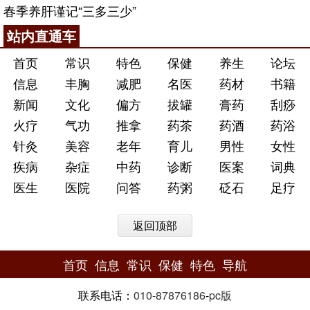
春季养肝谨记“三多三少”
站内直通车
首页
常识
特色
保健
养生
论坛
信息
丰胸
减肥
名医
药材
书籍
新闻
文化
偏方
拔罐
膏药
刮痧
火疗
气功
推拿
药茶
药酒
药浴
针灸
美容
老年
育儿
男性
女性
疾病
杂症
中药
诊断
医案
词典
医生
医院
问答
药粥
砭石
足疗
返回顶部
首页
信息
常识
保健
特色
导航
联系电话：
010-87876186
-
pc版